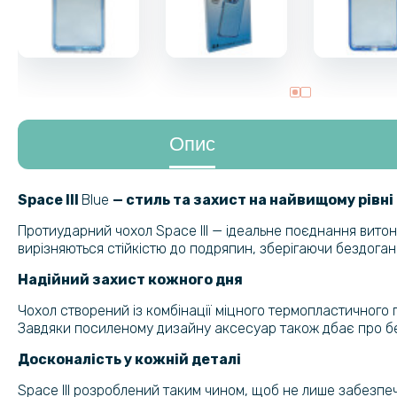
Опис
Space III
Blue
— стиль та захист на найвищому рівні
Протиударний чохол Space III — ідеальне поєднання витонче
вирізняються стійкістю до подряпин, зберігаючи бездоган
Надійний захист кожного дня
Чохол створений із комбінації міцного термопластичного п
Завдяки посиленому дизайну аксесуар також дбає про б
Досконалість у кожній деталі
Space III розроблений таким чином, щоб не лише забезпеч