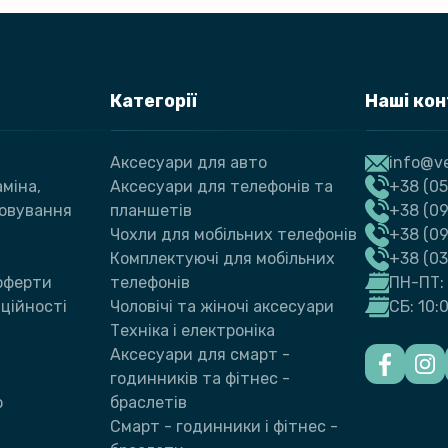
Категорії
Наші ко
Аксесуари для авто
info@ve
міна,
Аксесуари для телефонів та
+38 (05
говування
планшетів
+38 (09
Чохли для мобільних телефонів
+38 (0
Комплектуючі для мобільних
+38 (0
 оферти
телефонів
ПН-ПТ: 
ційності
Чоловічі та жіночі аксесуари
СБ: 10:
Техніка і електроніка
Аксесуари для смарт -
годинників та фітнес -
ю
браслетів
Смарт - годинники і фітнес -