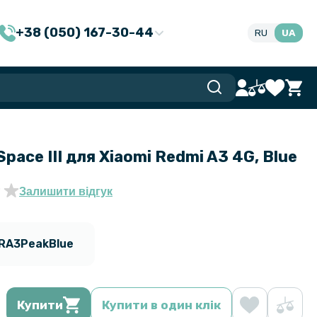
+38 (050) 167-30-44
RU
UA
pace III для Xiaomi Redmi A3 4G, Blue
Залишити відгук
RA3PeakBlue
Купити
Купити в один клік