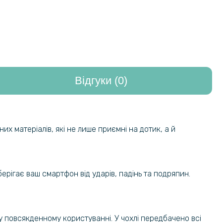
Відгуки (0)
их матеріалів, які не лише приємні на дотик, а й
ерігає ваш смартфон від ударів, падінь та подряпин.
у повсякденному користуванні. У чохлі передбачено всі