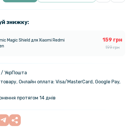
уй знижку:
159 грн
ic Magic Shield для Xiaomi Redmi
en
199 грн
 / УкрПошта
товару, Онлайн оплата: Visa/MasterСard, Google Pay,
ернення протягом 14 днів