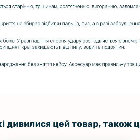
ється старінню, тріщинам, розтягненню, вигоранню, заломле
иття не збирає відбитки пальців, пил, а в разі забруднення
 боків. У разі падіння енергія удару розподіляється рівном
підняті краї захищають її від пилу, води та подряпин.
заряджання без зняття кейсу. Аксесуар має правильну товщин
кі дивилися цей товар, також 