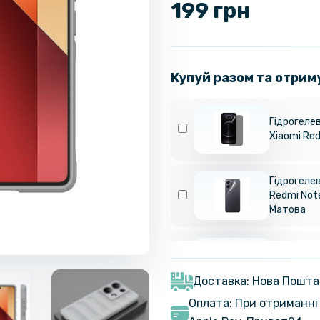
199 грн
Купуй разом та отрим
Гідрогелев
Xiaomi Red
Гідрогелев
Redmi Note
Матова
Захисне ск
Xiaomi Red
4G, Black
Доставка: Нова Пошта
Оплата: При отриманні 
Протиудар