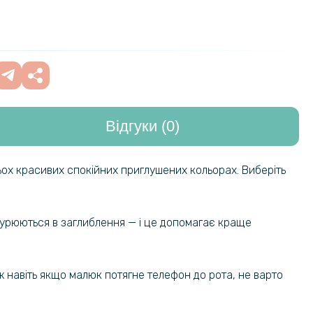
iaomi Redmi Note 13 Pro 4G на
199 грн
ель, Transparent
125 грн
кло Optima 5D для Xiaomi Redmi
o 4G
169 грн
Відгуки (0)
ох красивих спокійних приглушених кольорах. Виберіть
анурюються в заглиблення — і це допомагає краще
ж навіть якщо малюк потягне телефон до рота, не варто