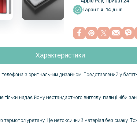
Apple Pay, Приват24
Film для X
Гарантія: 14 днів
задню пан
Захисне с
Note 13 Pr
Характеристики
 телефона з оригінальним дизайном. Представлений у багать
е тільки надає йому нестандартного вигляду: пальці ніби з
го термополіуретану. Це нетоксичний матеріал без смаку. То