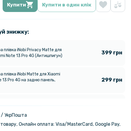
Купити
Купити в один клік
уй знижку:
а плівка iNobi Privacy Matte для
399 грн
mi Note 13 Pro 4G (Антишпигун)
а плівка iNobi Matte для Xiaomi
299 грн
 13 Pro 4G на задню панель,
ло Full Screen Tempered Glass для
127 грн
mi Note 13 Pro 4G / Poco M6 Pro
159 грн
 / УкрПошта
товару, Онлайн оплата: Visa/MasterСard, Google Pay,
на гідрогелева плівка Hydrogel
159 грн