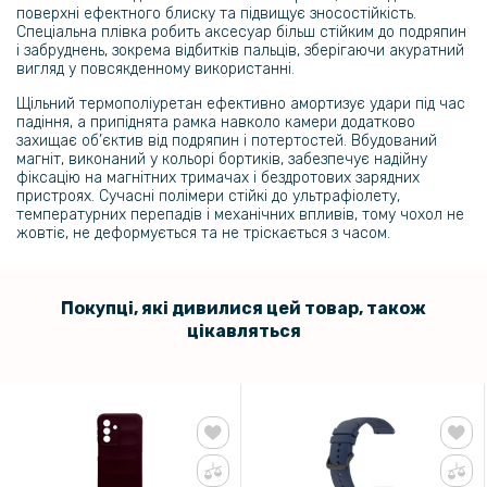
поверхні ефектного блиску та підвищує зносостійкість.
Спеціальна плівка робить аксесуар більш стійким до подряпин
і забруднень, зокрема відбитків пальців, зберігаючи акуратний
вигляд у повсякденному використанні.
Щільний термополіуретан ефективно амортизує удари під час
падіння, а припіднята рамка навколо камери додатково
захищає об’єктив від подряпин і потертостей. Вбудований
магніт, виконаний у кольорі бортиків, забезпечує надійну
фіксацію на магнітних тримачах і бездротових зарядних
пристроях. Сучасні полімери стійкі до ультрафіолету,
температурних перепадів і механічних впливів, тому чохол не
жовтіє, не деформується та не тріскається з часом.
Покупці, які дивилися цей товар, також
цікавляться