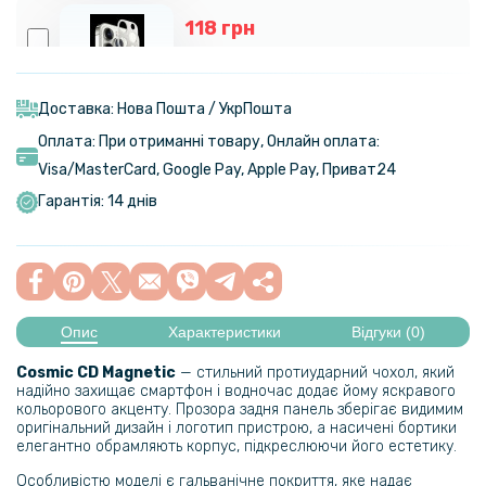
118 грн
139 грн
Захисна рамка на задню камеру Epik Screen Saver для Apple iPhone
14 Pro / iPhone 14 Pro Max
Доставка: Нова Пошта / УкрПошта
Оплата: При отриманні товару, Онлайн оплата:
103 грн
Visa/MasterСard, Google Pay, Apple Pay, Приват24
129 грн
Гарантія: 14 днів
Захисне скло Borofone BF3 HD для Apple Iphone 14 Pro Max, Black
95 грн
119 грн
Опис
Характеристики
Відгуки (0)
Захисне скло AMULET 2.5D Antistatic HD для Apple iPhone 14 Pro,
Black
Cosmic CD Magnetic
— стильний протиударний чохол, який
надійно захищає смартфон і водночас додає йому яскравого
кольорового акценту. Прозора задня панель зберігає видимим
оригінальний дизайн і логотип пристрою, а насичені бортики
елегантно обрамляють корпус, підкреслюючи його естетику.
Особливістю моделі є гальванічне покриття, яке надає