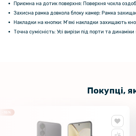
Приємна на дотик поверхня: Поверхня чохла оздобл
Захисна рамка довкола блоку камер: Рамка захища
Накладки на кнопки: М’які накладки захищають кн
Точна сумісність: Усі вирізи під порти та динамік
Покупці, я
-15%