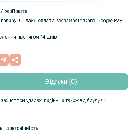
а плівка iNobi Matte для Realme
299 грн
на задню панель, Матова
 / УкрПошта
товару, Онлайн оплата: Visa/MasterСard, Google Pay,
на гідрогелева плівка Privacy HD
399 грн
 Realme GT 7 Pro, (Антишпигун,
ернення протягом 14 днів
ний чохол XUNDD для Realme GT
699 грн
захистом на камеру, Black
Відгуки (0)
159 грн
на гідрогелева плівка Hydrogel
ealme GT 7 Pro, Transparent
199 грн
 захист
при ударах, падінні, а також від бруду чи
на гідрогелева плівка Hydrogel
159 грн
ealme GT 7 Pro​ на задню панель,
199 грн
nt
 і довговічність.