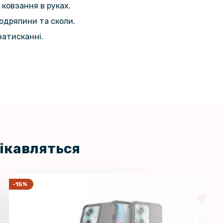
 ковзання в руках.
101 грн
кло на камеру Tempered Glass для
 7 Pro 5G
одряпини та сколи.
119 грн
натисканні.
цікавляться
-15%