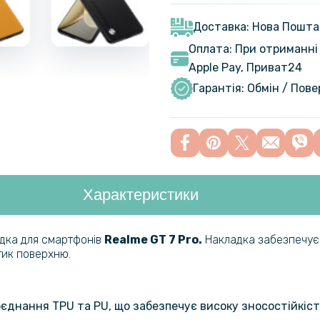
Гідрогелев
GT 7 Pro​ 
Доставка: Нова Пошта
Оплата: При отриманні 
Протиудар
Apple Pay, Приват24
Glossy для
Гарантія: Обмін / Пов
глянцева)
Протиудар
7 Pro​​ із 
Характеристики
Протиудар
Film для R
дка для смартфонів
Realme GT 7 Pro.
Накладка забезпечує
тик поверхню.
Протиудар
Film для R
Transpare
поєднання TPU та PU, що забезпечує високу зносостійкість