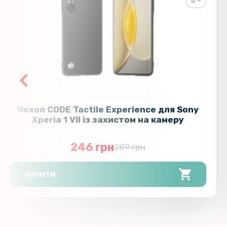
Чохол CODE Tactile Experience для Sony
Xperia 1 VII із захистом на камеру
246 грн
289 грн
Купити