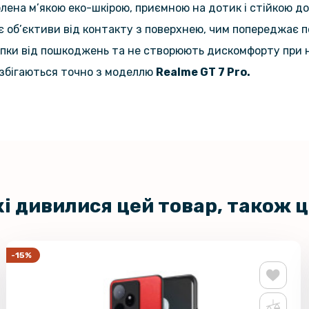
ена м’якою еко-шкірою, приємною на дотик і стійкою до
Захисне с
Realme GT
є об’єктиви від контакту з поверхнею, чим попереджає п
опки від пошкоджень та не створюють дискомфорту при 
и збігаються точно з моделлю
Realme GT 7 Pro.
кі дивилися цей товар, також 
-15%