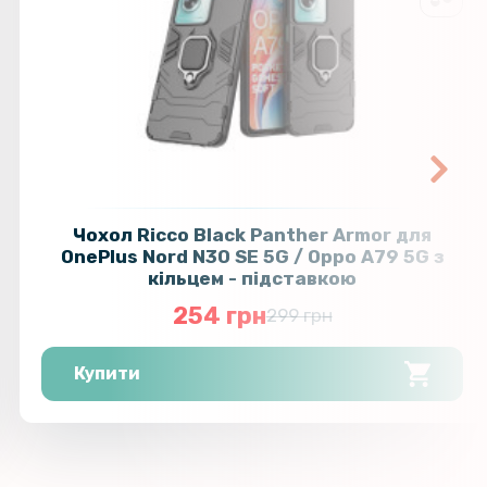
Чохол Ricco Black Panther Armor для
OnePlus Nord N30 SE 5G / Oppo A79 5G з
кільцем - підставкою
254 грн
299 грн
Купити