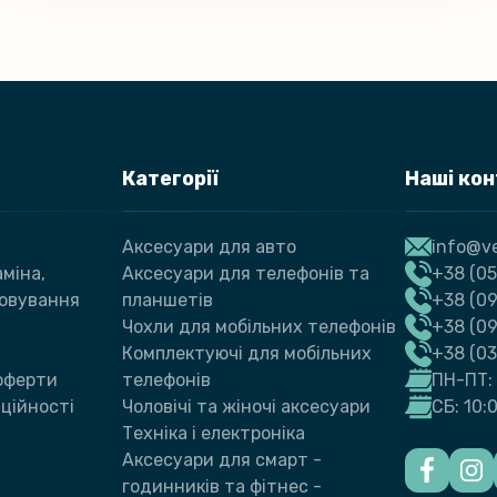
Категорії
Наші ко
Аксесуари для авто
info@ve
міна,
Аксесуари для телефонів та
+38 (05
говування
планшетів
+38 (09
Чохли для мобільних телефонів
+38 (0
Комплектуючі для мобільних
+38 (0
 оферти
телефонів
ПН-ПТ: 
ційності
Чоловічі та жіночі аксесуари
СБ: 10:
Техніка і електроніка
Аксесуари для смарт -
годинників та фітнес -