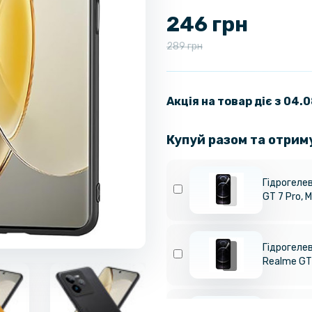
246 грн
289 грн
Акція на товар діє з 04.
Купуй разом та отрим
Гідрогелев
GT 7 Pro, 
Гідрогелев
Realme GT