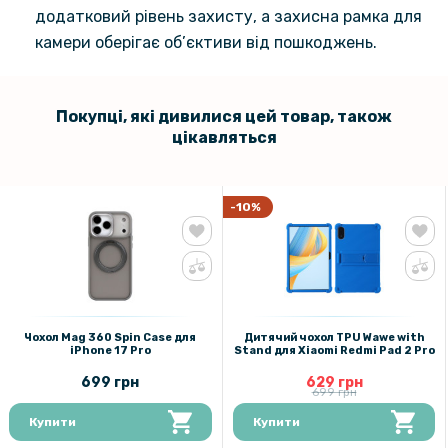
додатковий рівень захисту, а захисна рамка для
Чохол CODE Tactile Experience для ZTE nubia Z80 Ultra із захистом
на камеру
камери оберігає об’єктиви від пошкоджень.
Покупці, які дивилися цей товар, також
цікавляться
-10%
Чохол Mag 360 Spin Case для
Дитячий чохол TPU Wawe with
iPhone 17 Pro
Stand для Xiaomi Redmi Pad 2 Pro
699 грн
629 грн
699 грн
Купити
Купити