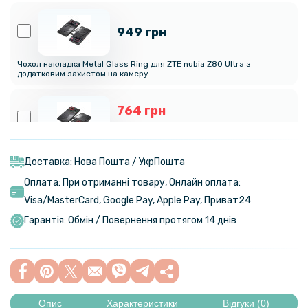
949 грн
Чохол накладка Metal Glass Ring для ZTE nubia Z80 Ultra з
додатковим захистом на камеру
764 грн
899 грн
Протиударний чохол накладка Metal Glass для ZTE nubia Z80 Ultra з
додатковим захистом на камеру
Доставка: Нова Пошта / УкрПошта
Оплата: При отриманні товару, Онлайн оплата:
135 грн
Visa/MasterСard, Google Pay, Apple Pay, Приват24
169 грн
Гарантія: Обмін / Повернення протягом 14 днів
Захисне скло Full Screen Tempered Glass для ZTE nubia Z80 Ultra
118 грн
139 грн
Опис
Характеристики
Відгуки (0)