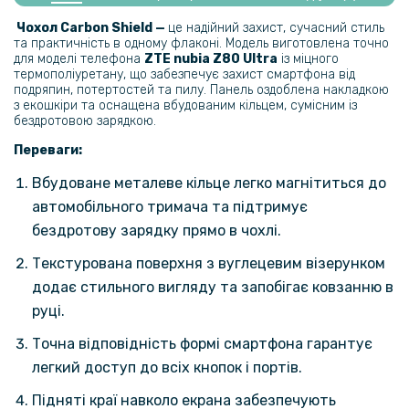
Захисне скло Tempered Glass 0.3mm для ZTE nubia Z80 Ultra
Чохол Carbon Shield —
це надійний захист, сучасний стиль
та практичність в одному флаконі. Модель виготовлена точно
237 грн
для моделі телефона
ZTE nubia Z80 Ultra
із міцного
термополіуретану, що забезпечує захист смартфона від
279 грн
подряпин, потертостей та пилу. Панель оздоблена накладкою
з екошкіри та оснащена вбудованим кільцем, сумісним із
Чохол - накладка Fanoya для ZTE nubia Z80 Ultra 5G
бездротовою зарядкою.
Переваги:
319 грн
Вбудоване металеве кільце легко магнітиться до
399 грн
автомобільного тримача та підтримує
Чохол - накладка Acryl Cooling Armor для ZTE nubia Z80 Ultra з
магнітною пластиною, Black
бездротову зарядку прямо в чохлі.
Текстурована поверхня з вуглецевим візерунком
212 грн
додає стильного вигляду та запобігає ковзанню в
249 грн
руці.
Захисне скло Privacy Full Screen для ZTE nubia Z80 Ultra, Black
Точна відповідність формі смартфона гарантує
легкий доступ до всіх кнопок і портів.
231 грн
Підняті краї навколо екрана забезпечують
289 грн