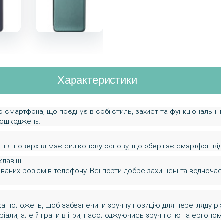
Характеристики
го смартфона, що поєднує в собі стиль, захист та функціональні
пошкоджень.
ішня поверхня має силіконову основу, що оберігає смартфон ві
клавіш
дованих роз'ємів телефону. Всі порти добре захищені та водноч
ька положень, щоб забезпечити зручну позицію для перегляду р
ріали, але й грати в ігри, насолоджуючись зручністю та ергоно