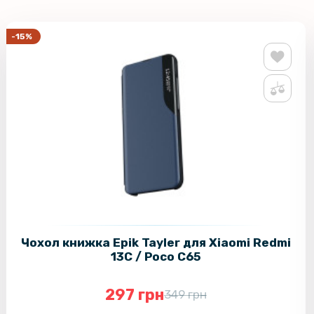
-15%
Чохол книжка Epik Tayler для Xiaomi Redmi
13C / Poco C65
297 грн
349 грн