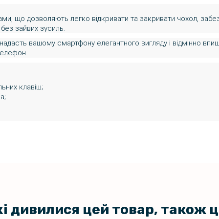
ами, що дозволяють легко відкривати та закривати чохол, заб
без зайвих зусиль.
ін надасть вашому смартфону елегантного вигляду і відмінно вп
телефон.
льних клавіш;
а;
кі дивилися цей товар, також 