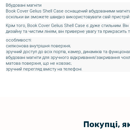
Вбудовані магніти
Book Cover Gelius Shell Case оснащений вбудованими магніт
оскільки ви зможете швидко використовувати свій пристрій 
Крім того, Book Cover Gelius Shell Case є дуже стильним. В
дизайну та чистим лініям, він приверне увагу та прикрасить 
особливості:
силіконова внутрішня поверхня;
зручний доступ до всіх портів, камер, динаміків та функціона
вбудовані магніти для зручного відкривання/закривання чохл
матова поверхня, що не ковзає;
зручний перегляд вмісту на телефоні.
Покупці, я