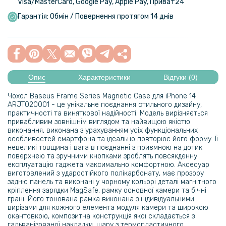
Visa/MasterСard, Google Pay, Apple Pay, Приват24
Гарантія: Обмін / Повернення протягом 14 днів
Опис
Характеристики
Відгуки (0)
Чохол Baseus Frame Series Magnetic Case для iPhone 14
ARJT020001 - це унікальне поєднання стильного дизайну,
практичності та виняткової надійності. Модель вирізняється
привабливим зовнішнім виглядом та найвищою якістю
виконання, виконана з урахуванням усіх функціональних
особливостей смартфона та ідеально повторює його форму. Її
невеликі товщина і вага в поєднанні з приємною на дотик
поверхнею та зручними кнопками зроблять повсякденну
експлуатацію гаджета максимально комфортною. Аксесуар
виготовлений з ударостійкого полікарбонату, має прозору
задню панель та виконані у чорному кольорі деталі магнітного
кріплення зарядки MagSafe, рамку основної камери та бічні
грані. Його тонована рамка виконана з індивідуальними
вирізами для кожного елемента модуля камери та широкою
окантовкою, композитна конструкція якої складається з
гальванізованої накладки, шару з термопластичного