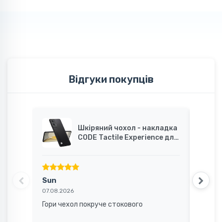
Відгуки покупців
Шкіряний чохол - накладка
CODE Tactile Experience для
Motorola Edge 50 Fusion
Sun
Вале
07.08.2026
07.08.2
Гори чехол покруче стокового
Досит
ціною!