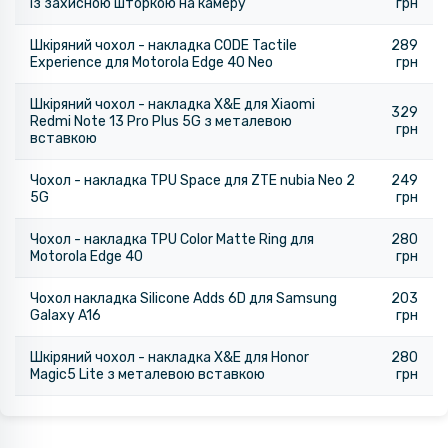
із захисною шторкою на камеру
грн
Шкіряний чохол - накладка CODE Tactile
289
Experience для Motorola Edge 40 Neo​​
грн
Шкіряний чохол - накладка X&E для Xiaomi
329
Redmi Note 13 Pro Plus 5G з металевою
грн
вставкою
Чохол - накладка TPU Space для ZTE nubia Neo 2
249
5G
грн
Чохол - накладка TPU Color Matte Ring для
280
Motorola Edge 40
грн
Чохол накладка Silicone Adds 6D для Samsung
203
Galaxy A16
грн
Шкіряний чохол - накладка X&E для Honor
280
Magic5 Lite з металевою вставкою
грн