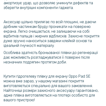
амортизує удар, що дозволяє уникнути дефектів та
239 грн
зберегти внутрішні компоненти гаджета.
299 грн
Захисне скло 0.3mm Tempered Glass для Oppo Pad SE 2025 /
OnePlus Pad Lite 2025
Аксесуар щільно прилягає по всій площині, не даючи
дрібним частинкам бруду проникати на поверхню
екрана. Легко очищається, не залишаючи на собі
251 грн
відбитків пальців і жирних відблисків. Захисне покриття
279 грн
дуже зручно наноситься завдяки клейкій основі та
ідеальній гнучкості матеріалу.
Прозорий силіконовий чохол TPU для Oppo Pad SE 2025 / OnePlus
Pad Lite 2025​
Особлива здатність броньованої плівки до регенерації
дає можливість розгладжуватися її поверхні після
незначних подряпин протягом доби.
Купити гідрогелеву плівку для екрану
Oppo Pad
SE
можна вже зараз, у нашому магазині покриття
виготовляється спеціально для вашого замовлення.
Найточніші розміри захисного аксесуару гарантовано,
адже плівка виготовляється на плотері особисто для
вашого пристрою!