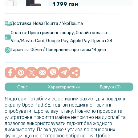
1 799 грн
Чохол із Bluetooth - клавіатурою Magnet Flip Cover для Oppo Pad
SE 2025 / OnePlus Pad Lite 2025 з RGB підсвіткою та тачпадом
Доставка: Нова Пошта / УкрПошта
Оплата: При отриманні товару, Онлайн оплата:
Visa/MasterСard, Google Pay, Apple Pay, Приват24
529 грн
Гарантія: Обмін / Повернення протягом 14 днів
Чохол - книжка Custer Flip Cover для OnePlus Pad Lite / Oppo Pad SE
134 грн
149 грн
Опис
Характеристики
Відгуки (0)
Шпатель для поклейки плівки 18см
Якщо вам потрібний ефективний захист для поверхні
екрану Oppo Pad SE, тоді ви неодмінно повинні
68 грн
спробувати гідрогелеву плівку. Повністю прозоре та
75 грн
ультратонке покриття майже непомітно на дисплеї та
дозволяє використовувати гаджет без жодного
Шпатель для поклейки гідрогелевої плівки 14cm
дискомфорту. Плівка дуже чутлива до сенсорних
функцій, що не спотворює зображення. Добре