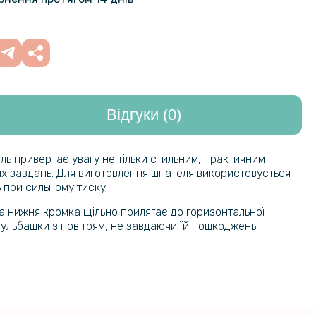
а захисна плівка Hydrogel Film на
469 грн
ітоли Cadillac XT6 (115.35*305.60)
а захисна плівка Hydrogel Film на
Відгуки (0)
469 грн
нітоли Avalon 2022-2023
88.65)
ль привертає увагу не тільки стильним, практичним
их завдань. Для виготовлення шпателя використовується
а захисна плівка Hydrogel Film на
469 грн
 при сильному тиску.
нітоли BYD HAN (212.00*354.80)
а нижня кромка щільно прилягає до горизонтальної
 бульбашки з повітрям, не завдаючи їй пошкоджень. .
а захисна плівка Hydrogel Film на
469 грн
нітоли BYD Tang (212.00*354.80)
а захисна плівка Hydrogel Film на
469 грн
ітоли Chery Tiggo 4 Pro