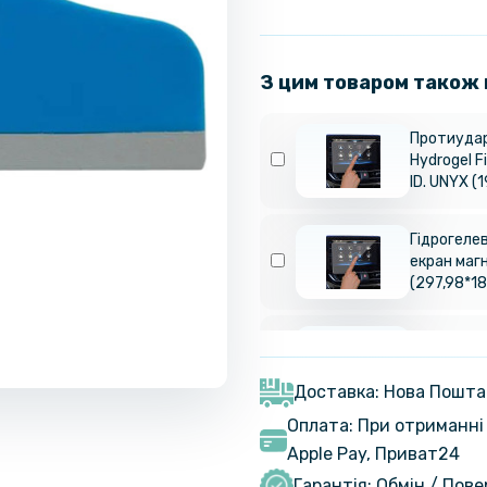
З цим товаром також
Протиудар
Hydrogel F
ID. UNYX (
Гідрогелев
екран маг
(297,98*18
Гідрогелев
екран магн
Доставка: Нова Пошта
Оплата: При отриманні 
Гідрогелев
Apple Pay, Приват24
екран магн
Гарантія: Обмін / Пов
(149.30*2