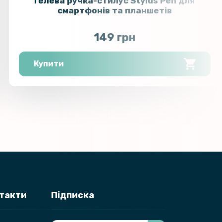
Гелева ручка-стилус Stylus Pen для
469 грн
ell Latitude 14 7440
смартфонів та планшетів
1.30), Transparent
149 грн
кабель Ridea RC-AI21
249 грн
ePro 3A Type-C 1m, Black
Купити
на гідрогелева плівка Hydrogel
sus Vivobook Pro 16 K6602V
469 грн
46.00) на задню панель,
nt
на гідрогелева плівка Hydrogel
469 грн
amsung Galaxy Book 4 Pro 14 POL
3.35), Transparent
на гідрогелева плівка Hydrogel
нтакти
Підписка
469 грн
novo Tab K11 Plus​, Transparent