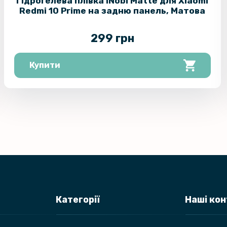
Гідрогелева плівка iNobi Matte для Xiaomi
Film для D
Redmi 10 Prime​ на задню панель, Матова
(204.77х30
299 грн
USB Data-
AirSilicon
Купити
Протиудар
Film для A
(351.02х2
Transpare
Протиудар
Film для S
(214.18х31
Протиудар
Категорії
Наші ко
Film для Le