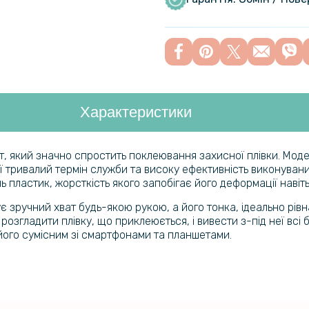
Гідрогелев
екран магн
Гідрогелев
Характеристики
екран маг
(158.43*2
, який значно спростить поклеювання захисної плівки. Моде
її тривалий термін служби та високу ефективність виконуван
Гідрогелев
 пластик, жорсткість якого запобігає його деформації навіть
екран маг
зручний хват будь-якою рукою, а його тонка, ідеально рівн
 розгладити плівку, що приклеюється, і вивести з-під неї всі
його сумісним зі смартфонами та планшетами.
Гідрогелев
екран маг
Гідрогелев
екран магн