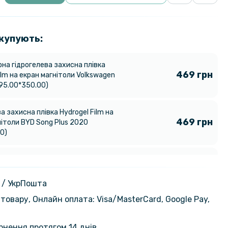
 купують:
на гідрогелева захисна плівка
469 грн
ilm на екран магнітоли Volkswagen
195.00*350.00)
а захисна плівка Hydrogel Film на
469 грн
нітоли BYD Song Plus 2020
0)
а захисна плівка Hydrogel Film на
469 грн
ітоли Audi Q5 (125.50*289.25)
 / УкрПошта
товару, Онлайн оплата: Visa/MasterСard, Google Pay,
а захисна плівка Hydrogel Film на
469 грн
ітоли Cadillac CT5
ернення протягом 14 днів
99.20)