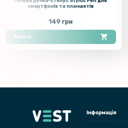
Гелева ручка-стилус Stylus Pen для
смартфонів та планшетів
149 грн
Купити
Інформація