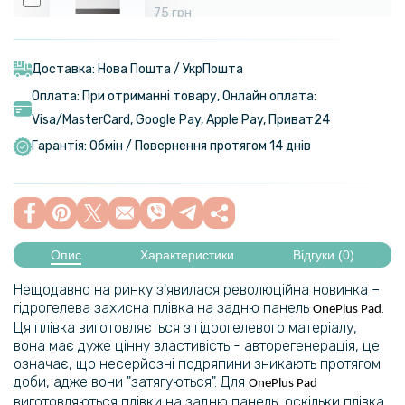
75 грн
Шпатель для поклейки гідрогелевої плівки 14cm
Доставка: Нова Пошта / УкрПошта
Оплата: При отриманні товару, Онлайн оплата:
Visa/MasterСard, Google Pay, Apple Pay, Приват24
Гарантія: Обмін / Повернення протягом 14 днів
Опис
Характеристики
Відгуки (0)
Нещодавно на ринку з'явилася революційна новинка –
гідрогелева захисна плівка на задню панель
.
OnePlus Pad
Ця плівка виготовляється з гідрогелевого матеріалу,
вона має дуже цінну властивість - авторегенерація, це
означає, що несерйозні подряпини зникають протягом
доби, адже вони "затягуються". Для
OnePlus Pad
виготовляються плівки на задню панель, оскільки плівка