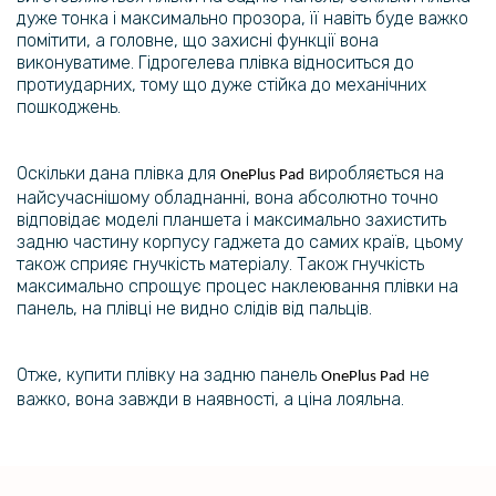
дуже тонка і максимально прозора, її навіть буде важко
помітити, а головне, що захисні функції вона
виконуватиме. Гідрогелева плівка відноситься до
протиударних, тому що дуже стійка до механічних
пошкоджень.
Оскільки дана плівка для
виробляється на
OnePlus Pad
найсучаснішому обладнанні, вона абсолютно точно
відповідає моделі планшета і максимально захистить
задню частину корпусу гаджета до самих країв, цьому
також сприяє гнучкість матеріалу. Також гнучкість
максимально спрощує процес наклеювання плівки на
панель, на плівці не видно слідів від пальців.
Отже, купити плівку на задню панель
не
OnePlus Pad
важко, вона завжди в наявності, а ціна лояльна.