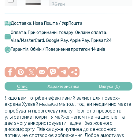
75 грн
Шпатель для поклейки гідрогелевої плівки 14cm
Доставка: Нова Пошта / УкрПошта
Оплата: При отриманні товару, Онлайн оплата:
Visa/MasterСard, Google Pay, Apple Pay, Приват24
Гарантія: Обмін / Повернення протягом 14 днів
Опис
Характеристики
Відгуки (0)
Якщо вам потрібен ефективний захист для поверхні
екрана Хуавей
, тоді ви неодмінно маєте
MediaPad M6 10.8
спробувати гідрогелеву плівку. Повністю прозоре та
ультратонке покриття майже непомітне на дисплеї та
дає змогу використовувати гаджет без жодного
дискомфорту. Плівка дуже чутлива до сенсорного
дотику, не спотворює зображення. Добре амортизує