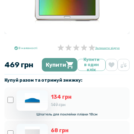
В наявності
Залишити відгук
Купити
469 грн
Купити
в один
клік
Купуй разом та отримуй знижку:
134 грн
149 грн
Шпатель для поклейки плівки 18см
68 грн