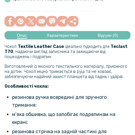
Опис
Характеристики
Відгуки (0)
Чохол
Textile Leather Case
ідеально підходить для
Teclast
T70
, надаючи вигляд записника та захищаючи від
пошкоджень і подряпин.
Виготовлений із якісного текстильного матеріалу, приємного
на дотик. Чохол міцно тримається в руці та не ковзає,
забезпечуючи надійний захист планшета від падінь і ударів.
Особливості чохла:
резинова ручка всередині для зручного
тримання;
м’яка обшивка, що запобігає подряпинам на
екрані;
резинова стрічка на задній частині для