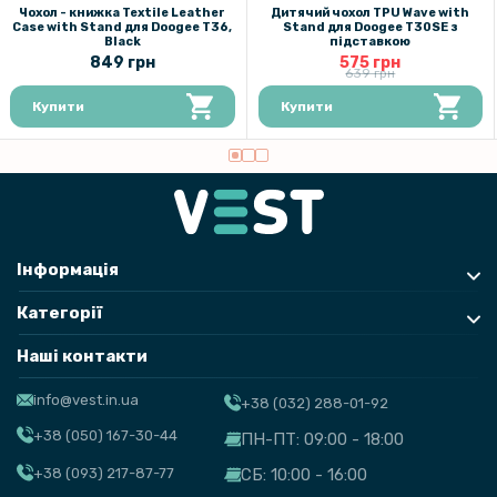
Чохол - книжка Textile Leather
Дитячий чохол TPU Wave with
Case with Stand для Doogee T36,
Stand для Doogee T30SE з
Black
підставкою
849 грн
575 грн
639 грн
Купити
Купити
Інформація
Категорії
Наші контакти
info@vest.in.ua
+38 (032) 288-01-92
+38 (050) 167-30-44
ПН-ПТ: 09:00 - 18:00
+38 (093) 217-87-77
СБ: 10:00 - 16:00