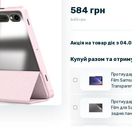
584 грн
649 грн
Акція на товар діє з 04.
Купуй разом та отрим
Протиудар
Film Samsu
Transpare
Протиудар
Film для S
задню пан
Захисне с