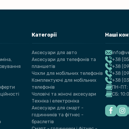
Категорії
Наші ко
Аксесуари для авто
info@ve
міна,
Аксесуари для телефонів та
+38 (05
говування
планшетів
+38 (09
Чохли для мобільних телефонів
+38 (0
Комплектуючі для мобільних
+38 (0
 оферти
телефонів
ПН-ПТ: 
ційності
Чоловічі та жіночі аксесуари
СБ: 10:
Техніка і електроніка
Аксесуари для смарт -
годинників та фітнес -
ю
браслетів
Смарт - годинники і фітнес -