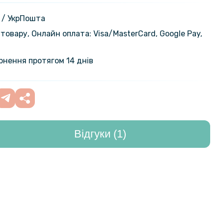
laxy Tab S9 Plus / S9 FE Plus /
399 грн
 / УкрПошта
товару, Онлайн оплата: Visa/MasterСard, Google Pay,
ернення протягом 14 днів
Відгуки (1)