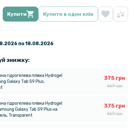
Купити
Купити в один клік
08.2026 по 18.08.2026
уй знижку:
на гідрогелева плівка Hydrogel
375 грн
ng Galaxy Tab S9 Plus,
469 грн
nt
на гідрогелева плівка Hydrogel
375 грн
amsung Galaxy Tab S9 Plus на
469 грн
ель, Transparent
кло 0.3mm Tempered Glass для
319 грн