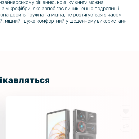
и дизайнерському рішенню, кришку книги можна
 з мікрофібри, яке запобігає виникненню подряпин і
она досить пружна та міцна, не розтягується з часом.
ий, міцний і дуже комфортний у щоденному використанні.
цікавляться