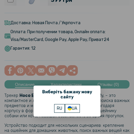
Трекер - брелок HOCO E94 Star, Blue Star
Доставка: Новая Почта / Укрпочта
Оплата: При получении товара, Онлайн оплата:
Visa/MasterCard, Google Pay, Apple Pay, Приват24
Гарантия: 12
Описание
Характеристики
Отзывы (0)
Виберіть бажану мову
Трекер
Hoco E91D
, совместимый с Apple Find My, – это
сайту
компактное и легкое устройство для быстрого поиска важных
предметов и мониторинга ваших любимцев. Благодаря
RU
UA
корпусу в форме кота его легко прикрепить к ошейнику
собаки или кота, повышая безопасность во время прогулок.
Устройство подходит для нескольких сценариев: крепление
на ошейник для домашних животных, поиск важных вещей как