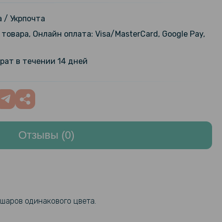
аушники XO EP47 Kids study
, Yellow Red
649 грн
 / Укрпочта
товара, Онлайн оплата: Visa/MasterCard, Google Pay,
189 грн
адка C-KU IQS Design для Xiaomi
 10T Pro
299 грн
рат в течении 14 дней
161 грн
ель Hoco U100 Orbit USB - Micro-
Black
189 грн
Отзывы (0)
134 грн
ка спиннер антистресс Magic
ner Cube
169 грн
169 грн
ка антистресс игрушка спинер
 Magic Disk
199 грн
 шаров одинакового цвета.