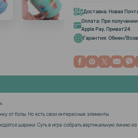
Детские н
headphones
Доставка: Новая Почта
Оплата: При получении 
Apple Pay, Приват24
Чехол-накл
Mi 10T / Mi
Гарантия: Обмен/Возв
Data - каб
USB 1.2м, 
Головолом
Bean Spin
м.
нку от Колы. Но есть свои интересные элементы.
Головолом
Magic Bean
ходятся шарики. Суть в игре собрать вертикальную линию из