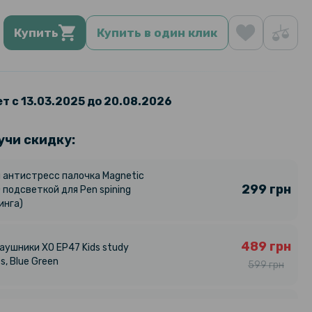
Купить
Купить в один клик
т с 13.03.2025 до 20.08.2026
учи скидку:
 антистресс палочка Magnetic
299 грн
D подсветкой для Pen spining
инга)
489 грн
аушники XO EP47 Kids study
, Blue Green
599 грн
479 грн