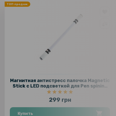
ТОП продаж
Магнитная антистресс палочка Magnetic
Stick с LED подсветкой для Pen spining
(пенспиннинга)
299 грн
Купить