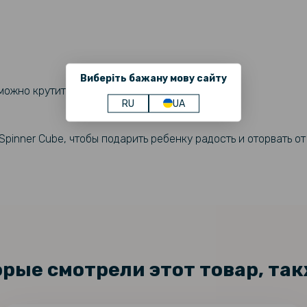
Виберіть бажану мову сайту
можно крутить как спиннер.
RU
UA
Spinner Cube, чтобы подарить ребенку радость и оторвать о
орые смотрели этот товар, та