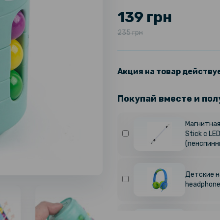
139 грн
235 грн
Акция на товар действуе
Покупай вместе и пол
Магнитная
Stick с LE
(пенспинн
Детские н
headphones