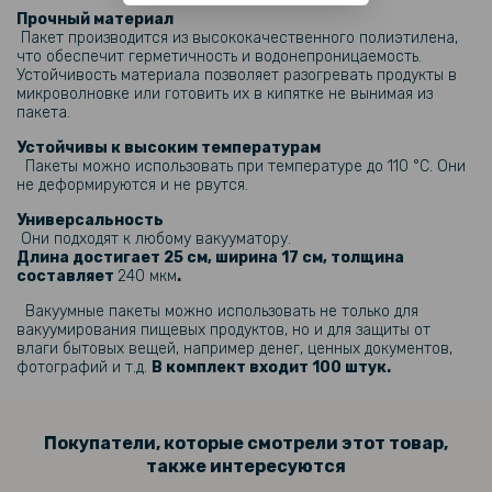
Прочный материал
499 грн
Пакет производится из высококачественного полиэтилена,
что обеспечит герметичность и водонепроницаемость.
Бытовой вакууматор с индикатором JAU KANG ZKFK-001 90W (10
пакетов в подарок) вакуумный упаковщик, Black
Устойчивость материала позволяет разогревать продукты в
микроволновке или готовить их в кипятке не вынимая из
пакета.
643 грн
Устойчивы к высоким температурам
699 грн
Пакеты можно использовать при температуре до 110 °C. Они
не деформируются и не рвутся.
Пищевые пакеты для вакууматора 20х30 см (для вакуумирования
и хранения продуктов) 100 шт, Transparent
Универсальность
Они подходят к любому вакууматору.
Длина достигает 25 см, ширина 17 см, толщина
151 грн
составляет
240 мкм
.
199 грн
Вакуумные пакеты можно использовать не только для
вакуумирования пищевых продуктов, но и для защиты от
Пищевые пакеты для вакууматора 17*25см*190мкм (для
влаги бытовых вещей, например денег, ценных документов,
вакуумирования и хранения продуктов) 10 шт, Transparent
фотографий и т.д.
В комплект входит 100 штук.
330 грн
399 грн
Покупатели, которые смотрели этот товар,
также интересуются
Пищевые пакеты для вакууматора 17*25см*190мкм (для
вакуумирования и хранения продуктов) 50 шт, Transparent