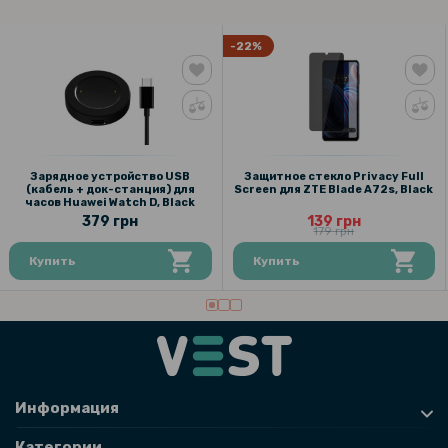
504 грн
-22%
599 грн
Пищевые пакеты для вакууматора 17*25см*190мкм (для
вакуумирования и хранения продуктов) 100 шт, Transparent
93 грн
Зарядное устройство USB
Защитное стекло Privacy Full
(кабель + док-станция) для
Screen для ZTE Blade A72s, Black
119 грн
часов Huawei Watch D, Black
379 грн
139 грн
179 грн
Пищевые пакеты для вакууматора 7*10см*190мкм (для
вакуумирования и хранения продуктов) 50 шт, Transparent
Купить
Купить
Информация
Категории