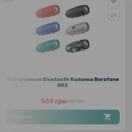
Портативная Bluetooth Колонка Borofone
BR3
569 грн
649 грн
Купить