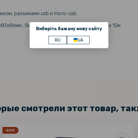
ником, разъемами usb и micro-usb.
83х86мм., Вес - 308г., Радиус действия колонки 10м.
Виберіть бажану мову сайту
RU
UA
орые смотрели этот товар, та
-50%