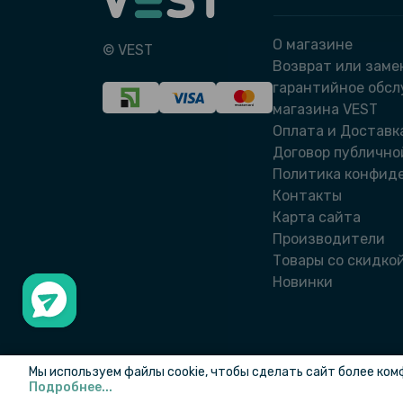
О магазине
© VEST
Возврат или заме
гарантийное обс
магазина VEST
Оплата и Доставк
Договор публично
Политика конфид
Контакты
Карта сайта
Производители
Товары со скидко
Новинки
Мы используем файлы cookie, чтобы сделать сайт более ком
Подробнее...