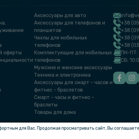
Аксессуары для авто
info@ve
на,
Аксессуары для телефонов и
+38 (05
луживание
планшетов
+38 (09
Чехлы для мобильных
+38 (0
а
телефонов
+38 (0
й оферты
Комплектующие для мобильных
ПН-ПТ: 
енциальности
телефонов
СБ: 10:
Мужские и женские аксессуары
Техника и электроника
Аксессуары для смарт - часов и
й
фитнес - браслетов
Смарт - часы и фитнес -
браслеты
Товары для дома
фортным для Вас. Продолжая просматривать сайт, Вы соглашаетес