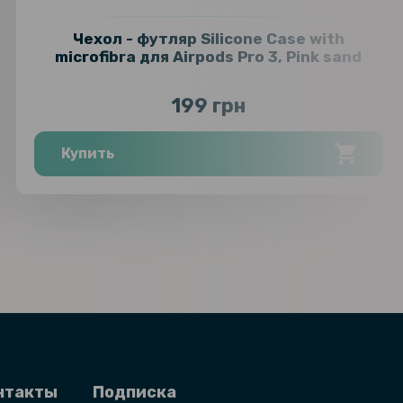
Чехол - футляр Silicone Case with
microfibra для Airpods Pro 3, Pink sand
199 грн
Купить
нтакты
Подписка