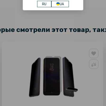
RU
UA
орые смотрели этот товар, та