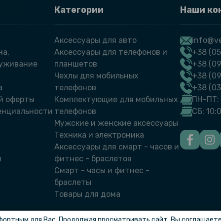
Категории
Наши ко
Аксессуары для авто
info@ve
на,
Аксессуары для телефонов и
+38 (05
луживание
планшетов
+38 (09
Чехлы для мобильных
+38 (0
а
телефонов
+38 (0
й оферты
Комплектующие для мобильных
ПН-ПТ: 
енциальности
телефонов
СБ: 10:
Мужские и женские аксессуары
Техника и электроника
Аксессуары для смарт - часов и
й
фитнес - браслетов
Смарт - часы и фитнес -
браслеты
Товары для дома
фортным для Вас. Продолжая просматривать сайт, Вы соглашаетес