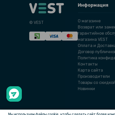
Информация
О магазине
© VEST
Возврат или заме
гарантийное обс
магазина VEST
Оплата и Доставк
Договор публично
Политика конфид
Контакты
Карта сайта
Производители
Товары со скидко
Новинки
Мы используем файлы cookie, чтобы сделать сайт более ком