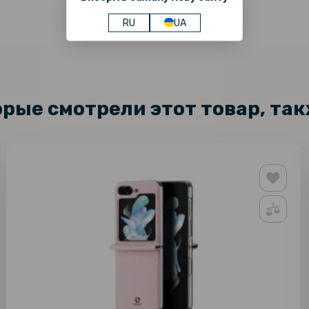
RU
UA
орые смотрели этот товар, та