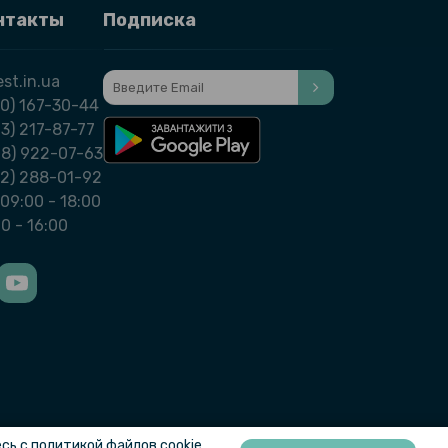
нтакты
Подписка
st.in.ua
0) 167-30-44
3) 217-87-77
98) 922-07-63
32) 288-01-92
09:00 - 18:00
00 - 16:00
ь с политикой файлов cookie.