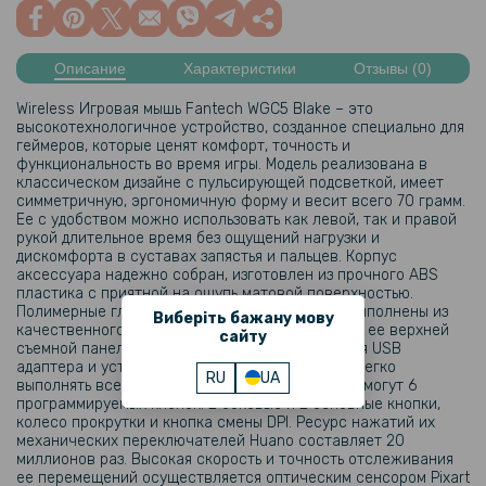
Описание
Характеристики
Отзывы (0)
Wireless Игровая мышь Fantech WGC5 Blake – это
высокотехнологичное устройство, созданное специально для
геймеров, которые ценят комфорт, точность и
функциональность во время игры. Модель реализована в
классическом дизайне с пульсирующей подсветкой, имеет
симметричную, эргономичную форму и весит всего 70 грамм.
Ее с удобством можно использовать как левой, так и правой
рукой длительное время без ощущений нагрузки и
дискомфорта в суставах запястья и пальцев. Корпус
аксессуара надежно собран, изготовлен из прочного ABS
пластика с приятной на ощупь матовой поверхностью.
Полимерные глайдеры на его нижней панели выполнены из
Виберіть бажану мову
качественного, износостойкого материала. Под ее верхней
сайту
съемной панелью находятся слоты для хранения USB
адаптера и установки дополнительного груза. Легко
RU
UA
выполнять все необходимые действия в игре помогут 6
программируемых кнопок: 2 боковые и 2 основные кнопки,
колесо прокрутки и кнопка смены DPI. Ресурс нажатий их
механических переключателей Huano составляет 20
миллионов раз. Высокая скорость и точность отслеживания
ее перемещений осуществляется оптическим сенсором Pixart