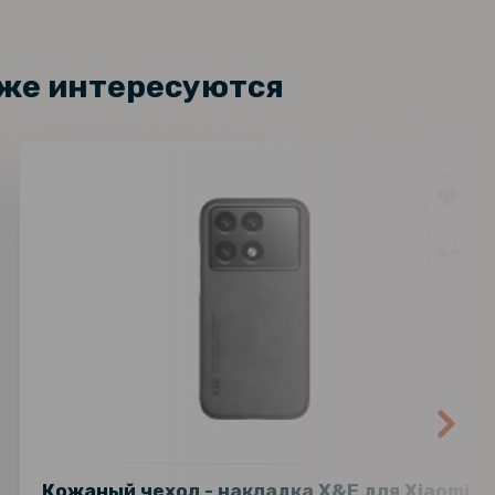
кже интересуются
Кожаный чехол - накладка X&E для Xiaomi