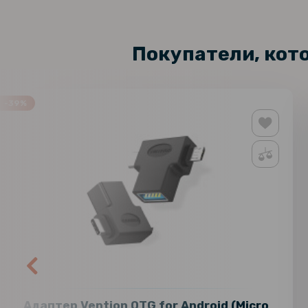
Покупатели, кот
-39%
Адаптер Vention OTG for Android (Micro