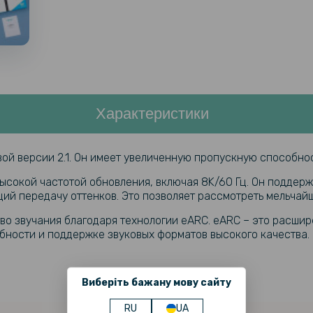
Характеристики
вой версии 2.1. Он имеет увеличенную пропускную способнос
высокой частотой обновления, включая 8K/60 Гц. Он подде
й передачу оттенков. Это позволяет рассмотреть мельчайш
ство звучания благодаря технологии eARC. eARC – это расши
бности и поддержке звуковых форматов высокого качества.
Виберіть бажану мову сайту
RU
UA