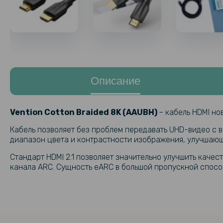
Описание
Vention Cotton Braided 8K (AAUBH)
– кабель HDMI но
Кабель позволяет без проблем передавать UHD-видео с 
диапазон цвета и контрастности изображения, улучшающи
Стандарт HDMI 2.1 позволяет значительно улучшить каче
канала ARC. Сущность eARC в большой пропускной спосо