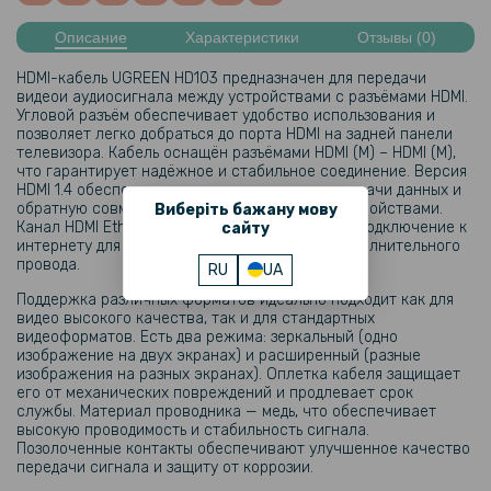
Описание
Характеристики
Отзывы (0)
HDMI-кабель UGREEN HD103 предназначен для передачи
видеои аудиосигнала между устройствами с разъёмами HDMI.
Угловой разъём обеспечивает удобство использования и
позволяет легко добраться до порта HDMI на задней панели
телевизора. Кабель оснащён разъёмами HDMI (M) – HDMI (M),
что гарантирует надёжное и стабильное соединение. Версия
HDMI 1.4 обеспечивает высокую скорость передачи данных и
обратную совместимость с более старыми устройствами.
Виберіть бажану мову
Канал HDMI Ethernet позволяет создать общее подключение к
сайту
интернету для совместимых устройств без дополнительного
провода.
RU
UA
Поддержка различных форматов идеально подходит как для
видео высокого качества, так и для стандартных
видеоформатов. Есть два режима: зеркальный (одно
изображение на двух экранах) и расширенный (разные
изображения на разных экранах). Оплетка кабеля защищает
его от механических повреждений и продлевает срок
службы. Материал проводника — медь, что обеспечивает
высокую проводимость и стабильность сигнала.
Позолоченные контакты обеспечивают улучшенное качество
передачи сигнала и защиту от коррозии.