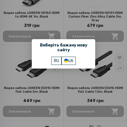
Видео кабель UGREEN HD153 HDMI
Видео кабель UGREEN HD131 HDMI
to HDMI 4K 1m, Black
Carbon Fiber Zinc Alloy Cable 3m,
Gray
319 грн
679 грн
Закончился
Закончился
Виберіть бажану мову
сайту
RU
UA
Видео кабель UGREEN ED015 HDMI
Видео кабель UGREEN ED015 HDMI
Flat Cable 5m, Black
Flat Cable 1.5m, Black
449 грн
349 грн
Закончился
Закончился