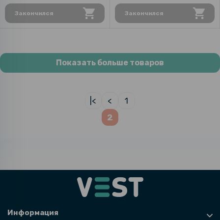
Закончился
Закончился
Показать больше товаров
|<
<
1
2
Информация