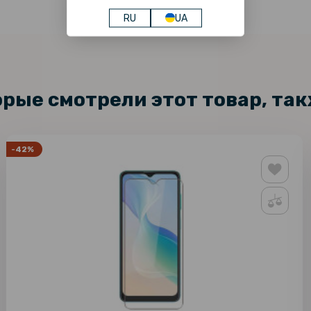
RU
UA
орые смотрели этот товар, та
-42%