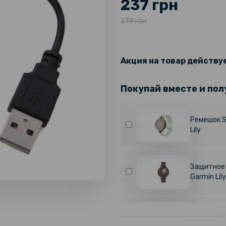
237 грн
279 грн
Акция на товар действуе
Покупай вместе и пол
Ремешок S
Lily
Защитное 
Garmin Lily
Защитный 
Cover для 