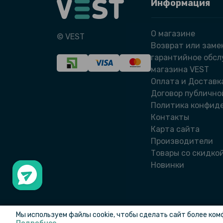
Информация
О магазине
© VEST
Возврат или заме
гарантийное обс
магазина VEST
Оплата и Доставк
Договор публично
Политика конфид
Контакты
Карта сайта
Производители
Товары со скидко
Новинки
Мы используем файлы cookie, чтобы сделать сайт более ком