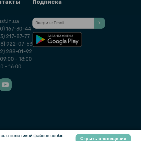
нтакты
Подписка
st.in.ua
0) 167-30-44
3) 217-87-77
98) 922-07-63
32) 288-01-92
09:00 - 18:00
00 - 16:00
ь с политикой файлов cookie.
Скрыть оповещения