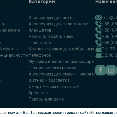
Категории
Наши ко
Аксессуары для авто
info@ve
на,
Аксессуары для телефонов и
+38 (05
луживание
планшетов
+38 (09
Чехлы для мобильных
+38 (0
а
телефонов
+38 (0
й оферты
Комплектующие для мобильных
ПН-ПТ: 
енциальности
телефонов
СБ: 10:
Мужские и женские аксессуары
Техника и электроника
Аксессуары для смарт - часов и
й
фитнес - браслетов
Смарт - часы и фитнес -
браслеты
Товары для дома
фортным для Вас. Продолжая просматривать сайт, Вы соглашаетес