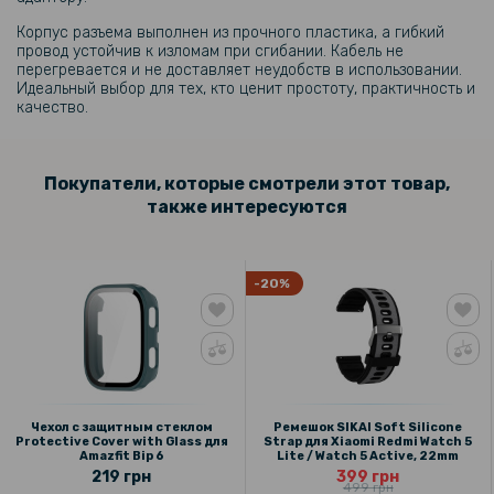
Противоударная гидрогелевая пленка Hydrogel Film для Amazfit
Корпус разъема выполнен из прочного пластика, а гибкий
Active 2 (6 шт), Transparent
провод устойчив к изломам при сгибании. Кабель не
перегревается и не доставляет неудобств в использовании.
207 грн
Идеальный выбор для тех, кто ценит простоту, практичность и
качество.
259 грн
Чехол с защитным стеклом Protective Cover with Glass для Amazfit
Active 2
Покупатели, которые смотрели этот товар,
также интересуются
175 грн
219 грн
-20%
Чехол с защитным стеклом Protective Cover with Glass для Amazfit
Bip 6
303 грн
379 грн
Чехол с защитным стеклом
Ремешок SIKAI Soft Silicone
Металлический ремешок Milanese Magnetic для смарт-часов
Protective Cover with Glass для
Strap для Xiaomi Redmi Watch 5
Amazfit Bip 6 / 5, 22mm
Amazfit Bip 6
Lite / Watch 5 Active, 22mm
219 грн
399 грн
499 грн