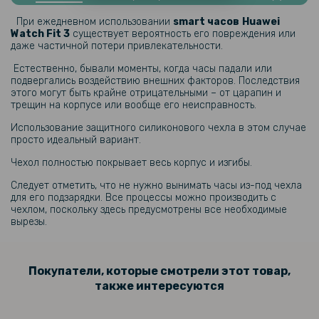
Противоударная гидрогелевая пленка Hydrogel Film для Huawei
Watch Fit 3 (6 шт), Transparent
При ежедневном использовании
smart часов
Huawei
Watch Fit 3
существует вероятность его повреждения или
даже частичной потери привлекательности.
199 грн
Естественно, бывали моменты, когда часы падали или
подвергались воздействию внешних факторов. Последствия
этого могут быть крайне отрицательными – от царапин и
Противоударная гидрогелевая пленка Hydrogel Film для Huawei
трещин на корпусе или вообще его неисправность.
Watch D2 (6 шт), Transparent
Использование защитного силиконового чехла в этом случае
просто идеальный вариант.
199 грн
Чехол полностью покрывает весь корпус и изгибы.
Следует отметить, что не нужно вынимать часы из-под чехла
Противоударная гидрогелевая пленка Hydrogel Film для Huawei GT
5 41mm (6 шт), Transparent
для его подзарядки. Все процессы можно производить с
чехлом, поскольку здесь предусмотрены все необходимые
вырезы.
199 грн
Покупатели, которые смотрели этот товар,
Противоударная гидрогелевая пленка Hydrogel Film для Huawei GT
также интересуются
5 46mm (6 шт), Transparent