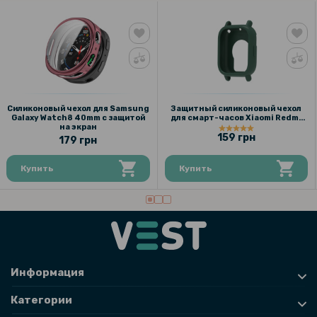
199 грн
Противоударная гидрогелевая пленка Hydrogel Film для Huawei GT
5 Pro 42mm (6 шт), Transparent
199 грн
Силиконовый чехол для Samsung
Защитный силиконовый чехол
Galaxy Watch8 40mm с защитой
для смарт-часов Xiaomi Redmi
на экран
Watch 5 Active
Противоударная гидрогелевая пленка Hydrogel Film для Huawei GT
159 грн
179 грн
5 Pro 46mm (6 шт), Transparent
Купить
Купить
239 грн
Ремешок Silicone для смарт - часов Huawei Watch Fit 3​
152 грн
Информация
179 грн
Категории
Противоударное защитное стекло SoftGlass Full Cover PMMA для
Huawei Watch Fit 3 с рамкой для поклейки, Black