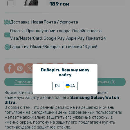
189 грн
Чехол с защитным стеклом Protective Cover with Glass для
Samsung Galaxy Watch Ultra 47mm
Доставка: Новая Почта / Укрпочта
Оплата: При получении товара, Онлайн оплата:
Visa/MasterCard, Google Pay, Apple Pay, Приват24
249 грн
Гарантия: Обмен/Возврат в течении 14 дней
Силиконовый чехол для смарт часов Samsung Galaxy Watch Ultra
47mm
Виберіть бажану мову
сайту
299 грн
Описание
Характеристики
Отзывы (0)
RU
UA
Ремешок Ocean Band Sport для Samsung Galaxy Watch Ultra
Высококачественное стекло
HD Clear
обеспечивает
надежную защиту экрана вашего
Samsung Galaxy Watch
Ultra
​​.
424 грн
В связи с тем, что данный девайс не из дешевых и очень
популярен на сегодняшний день, современный пользователь
499 грн
желает максимально защитить его уязвимые стороны, а
именно экран, поэтому на защиту его предлагаем купить
Ремешок Elegant leather Strap для Samsung Galaxy Watch Ultra
противоударное защитное стекло.
47mm с магнитной защелкой