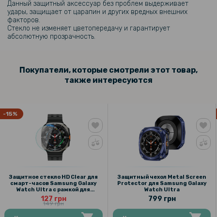
Данный защитный аксессуар без проблем выдерживает
удары, защищает от царапин и других вредных внешних
факторов.
127 грн
Стекло не изменяет цветопередачу и гарантирует
149 грн
абсолютную прозрачность.
Защитное стекло HD Clear для смарт-часов Samsung Galaxy Watch
Ultra с рамкой для поклейки
Покупатели, которые смотрели этот товар,
также интересуются
339 грн
Ремешок Textile Elastic для Samsung Galaxy Watch Ultra
-15%
799 грн
Защитный чехол Metal Screen Protector для Samsung Galaxy Watch
Ultra
Защитное стекло HD Clear для
Защитный чехол Metal Screen
смарт-часов Samsung Galaxy
Protector для Samsung Galaxy
Watch Ultra с рамкой для
Watch Ultra
поклейки
127 грн
799 грн
259 грн
149 грн