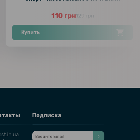
110 грн
129 грн
Купить
нтакты
Подписка
st.in.ua