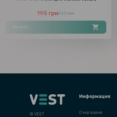
195 грн
229 грн
Купить
Информация
О магазине
© VEST