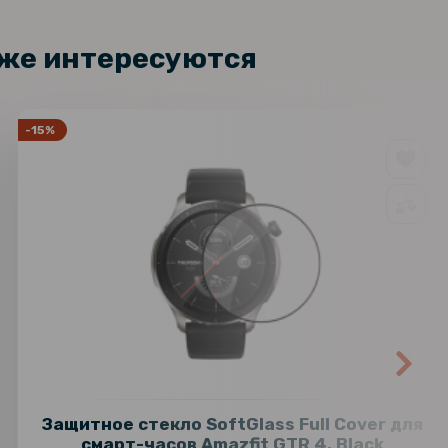
кже интересуются
-15%
Защитное стекло SoftGlass Full Cover для
смарт-часов Amazfit GTR 4, Black