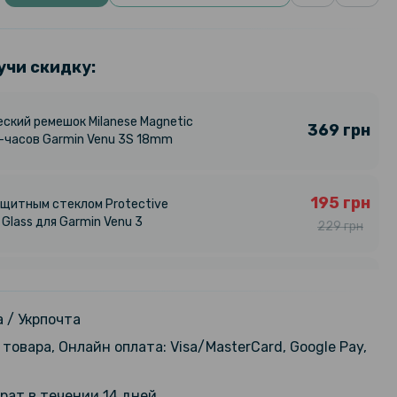
учи скидку:
ский ремешок Milanese Magnetic
369 грн
-часов Garmin Venu 3S 18mm
195 грн
ащитным стеклом Protective
 Glass для Garmin Venu 3
229 грн
191 грн
ащитным стеклом Protective
 Glass для Garmin Venu 3S
239 грн
 / Укрпочта
товара, Онлайн оплата: Visa/MasterCard, Google Pay,
дарное защитное стекло
95 грн
Full Cover для Garmin Venu 3
119 грн
рат в течении 14 дней
ck