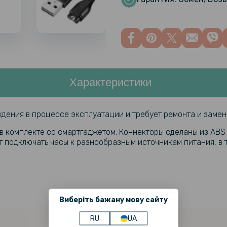
Противоу
SoftGlass 
3S, Black
Характеристики
дения в процессе эксплуатации и требует ремонта и замен
 комплекте со смартгаджетом. Коннекторы сделаны из ABS п
 подключать часы к разнообразным источникам питания, в т. 
Виберіть бажану мову сайту
RU
UA