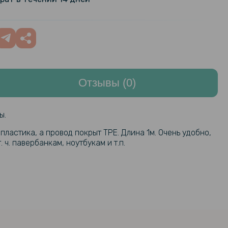
дарное защитное стекло
103 грн
Full Cover PMMA для Garmin Venu
129 грн
Отзывы (0)
ы.
ластика, а провод покрыт TPE. Длина 1м. Очень удобно,
ч. павербанкам, ноутбукам и т.п.