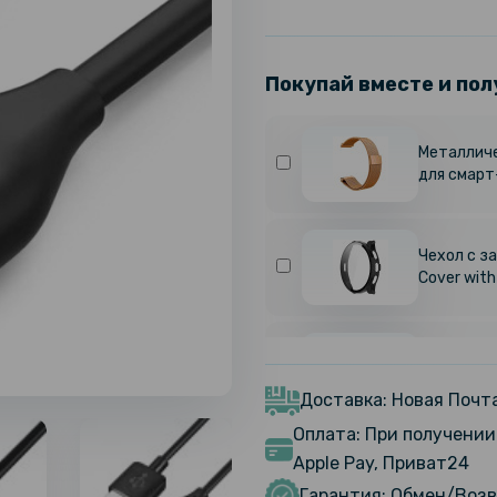
Покупай вместе и пол
Металличе
для смарт
Чехол с з
Cover with
Чехол с з
Cover with
Доставка: Новая Почта
Оплата: При получении 
Противоу
Apple Pay, Приват24
SoftGlass 
Гарантия: Обмен/Возв
45mm, Bla