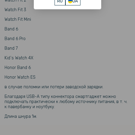
Watch Fit 2
RU
UA
199 грн
Watch Fit 3
Противоударная гидрогелевая пленка Hydrogel Film на модель
ваших смарт-часов (комплект 3шт), Transparent
Watch Fit Mini
Band 6
159 грн
Band 6 Pro
199 грн
Band 7
Противоударная гидрогелевая пленка Hydrogel Film на модель
вашего смартфона, Transparent
Kid`s Watch 4X
Honor Band 6
159 грн
Honor Watch ES
199 грн
в случае поломки или потери заводской зарядки.
Противоударная гидрогелевая пленка Hydrogel Film для Huawei
Band 6 6 шт, Transparent
Благодаря USB-A типу коннектора смартгаджет можно
подключать практически к любому источнику питания, в т. ч.
к павербанку и ноутбуку.
159 грн
199 грн
Длина шнура 1м.
Противоударная гидрогелевая пленка Hydrogel Film для Huawei
Band 7 3 шт, Transparent