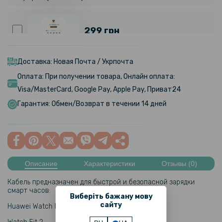
299 грн
Гидрогелевая пленка iNobi Matte на модель вашего смартфона,
Матовая
Доставка: Новая Почта / Укрпочта
Оплата: При получении товара, Онлайн оплата:
159 грн
Visa/MasterCard, Google Pay, Apple Pay, Приват24
199 грн
Гарантия: Обмен/Возврат в течении 14 дней
Противоударная гидрогелевая пленка Hydrogel Film для Huawei
Watch Fit 3 шт, Transparent
159 грн
199 грн
Описание
Характеристики
Отзывы (0)
Противоударная гидрогелевая пленка Hydrogel Film для Huawei
Кабель предназначен для быстрой и безопасной зарядки
Honor Watch ES / ES Meteorite 3 шт, Transparent
смарт часов:
Виберіть бажану мову
сайту
Huawei Watch Fit
159 грн