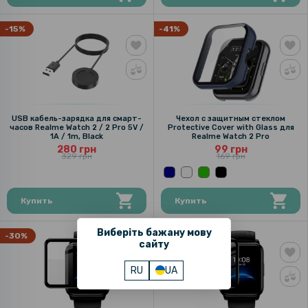
-15%
-41%
USB кабель-зарядка для смарт-
Чехол с защитным стеклом
часов Realme Watch 2 / 2 Pro 5V /
Protective Cover with Glass для
1A / 1m, Black
Realme Watch 2 Pro
280 грн
99 грн
329 грн
169 грн
Купить
Купить
Виберіть бажану мову
-30%
-43%
сайту
RU
UA