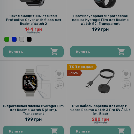
Чехол с защитным стеклом
Противоударная гидрогелевая
Protective Cover with Glass для
пленка Hydrogel Film для Realme
Realme Watch 2
Watch S2, Transparent
144 грн
199 грн
169 грн
Купить
Купить
ТОП продаж
-15%
Гидрогелевая пленка Hydrogel Film
USB кабель-зарядка для смарт-
для Realme Watch 5 (6 шт),
часов Realme Watch 3 Pro 5V / 1A /
Transparent
1m, Black
199 грн
280 грн
329 грн
Купить
Купить