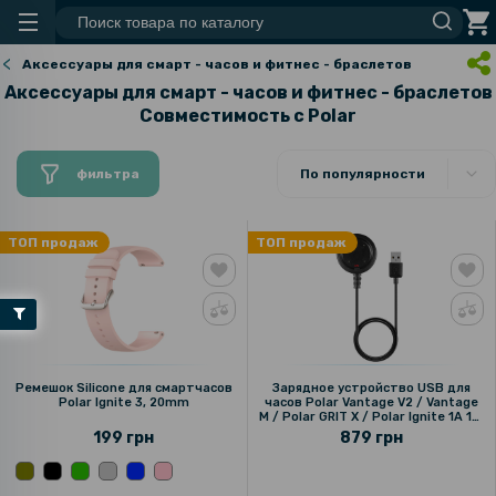
Аксессуары для смарт - часов и фитнес - браслетов
Аксессуары для смарт - часов и фитнес - браслетов
Совместимость c Polar
фильтра
По популярности
ТОП продаж
ТОП продаж
Ремешок Silicone для смартчасов
Зарядное устройство USB для
Polar Ignite 3, 20mm
часов Polar Vantage V2 / Vantage
M / Polar GRIT X / Polar Ignite 1A 1м,
Black
199 грн
879 грн