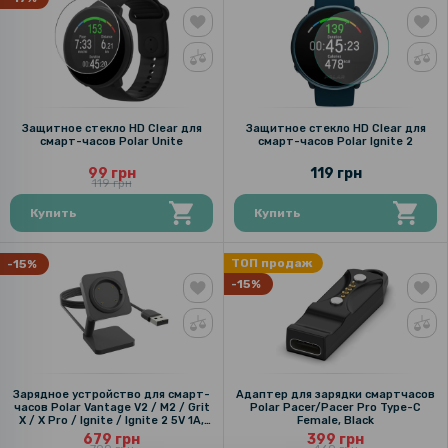
Защитное стекло HD Clear для
Защитное стекло HD Clear для
смарт-часов Polar Unite
смарт-часов Polar Ignite 2
99 грн
119 грн
119 грн
Купить
Купить
ТОП продаж
-15%
-15%
Зарядное устройство для смарт-
Адаптер для зарядки смартчасов
часов Polar Vantage V2 / M2 / Grit
Polar Pacer/Pacer Pro Type-C
X / X Pro / Ignite / Ignite 2 5V 1A,
Female, Black
Black
679 грн
399 грн