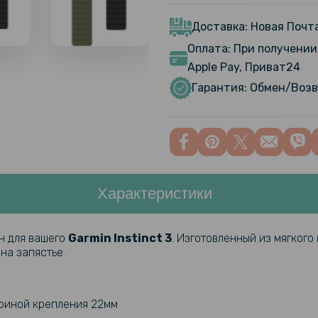
Силиконов
Instinct 
Доставка: Новая Почта
Оплата: При получении 
Противоу
Apple Pay, Приват24
SoftGlass 
Гарантия: Обмен/Возв
50mm, Bla
Противоу
SoftGlass 
45mm, Bla
Характеристики
Защитное 
Garmin In
н для вашего
Garmin Instinct 3
. Изготовленный из мягкого
на запястье.
Ремешок Si
Instinct 
защелкой
ириной крепления 22мм