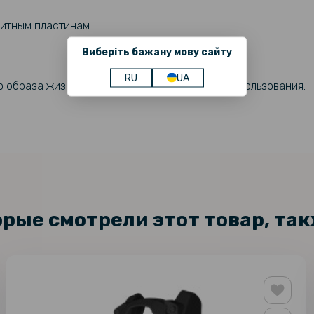
нитным пластинам
Виберіть бажану мову сайту
RU
UA
о образа жизни и стильного повседневного использования.
орые смотрели этот товар, та