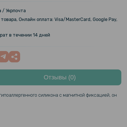
ый чехол для смартчасов Garmin
3 50mm
289 грн
 / Укрпочта
товара, Онлайн оплата: Visa/MasterCard, Google Pay,
дарное защитное стекло
119 грн
Full Cover PMMA для Instinct 3
149 грн
рат в течении 14 дней
ck
дарное защитное стекло
127 грн
Full Cover PMMA для Instinct 3
159 грн
ck
Отзывы (0)
95 грн
стекло HD Clear для смарт-часов
stinct 3 50mm
119 грн
 гипоаллергенного силикона с магнитной фиксацией, он
licone Middle Line для Garmin
431 грн
3 45mm / E 45mm с магнитной
539 грн
, 22mm