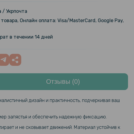
ый чехол для смарт-часов
nu 4 41mm
219 грн
 / Укрпочта
товара, Онлайн оплата: Visa/MasterCard, Google Pay,
дарное защитное стекло
159 грн
Full Cover PMMA для Garmin Venu 4
199 грн
рат в течении 14 дней
ck
151 грн
стекло HD Clear для смартчасов
nu 4 41mm с рамкой для поклейки
189 грн
Отзывы (0)
161 грн
ый ремешок Solid Spraying для
в Garmin Venu 4 41mm, 18mm
189 грн
малистичный дизайн и практичность, подчеркивая ваш
змер запястья и обеспечить надежную фиксацию.
тирает и не сковывает движений. Материал устойчив к