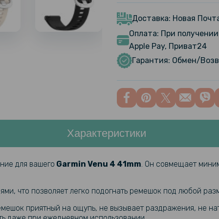
Силиконов
Garmin Ve
Доставка: Новая Почта
Оплата: При получении 
Противоу
Apple Pay, Приват24
SoftGlass 
Гарантия: Обмен/Возв
41mm, Bla
Защитное 
Garmin Ve
Характеристики
Силиконов
смартчасо
ение для вашего
Garmin Venu 4 41mm
. Он совмещает мини
ями, что позволяет легко подогнать ремешок под любой ра
емешок приятный на ощупь, не вызывает раздражения, не на
сть даже при ежедневном использовании.