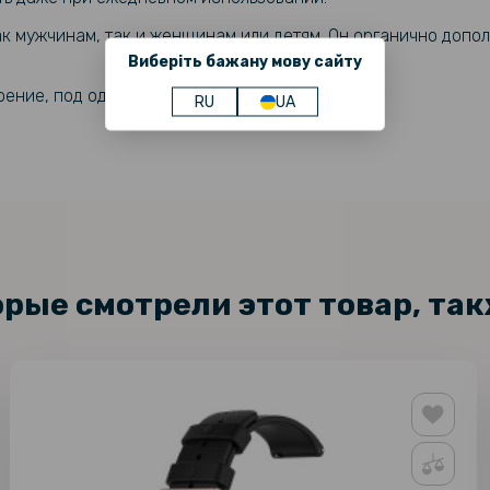
к мужчинам, так и женщинам или детям. Он органично допол
Виберіть бажану мову сайту
оение, под одежду или на особое событие!
RU
UA
орые смотрели этот товар, та