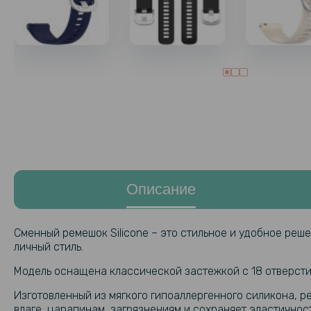
Описание
Сменный ремешок Silicone – это стильное и удобное реш
личный стиль.
Модель оснащена классической застежкой с 18 отверсти
Изготовленный из мягкого гипоаллергенного силикона, р
влаге, царапинам, загрязнениям и сохраняет эластично