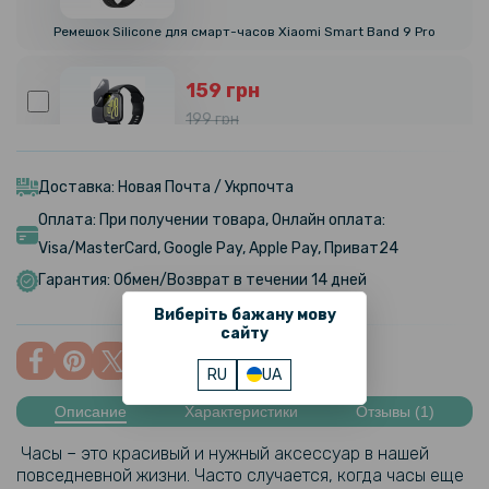
Ремешок Silicone для смарт-часов Xiaomi Smart Band 9 Pro
159 грн
199 грн
Противоударная гидрогелевая пленка Hydrogel Film для Xiaomi
Redmi Watch 5 Active (6 шт), Transparent
Доставка: Новая Почта / Укрпочта
Оплата: При получении товара, Онлайн оплата:
169 грн
Visa/MasterCard, Google Pay, Apple Pay, Приват24
199 грн
Гарантия: Обмен/Возврат в течении 14 дней
Чехол с защитным стеклом Protective Cover with Glass для Redmi
Watch 5 Active
Виберіть бажану мову
сайту
RU
UA
Описание
Характеристики
Отзывы (1)
Часы – это красивый и нужный аксессуар в нашей
повседневной жизни. Часто случается, когда часы еще