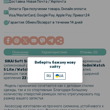
Доставка: Новая Почта / Укрпочта
Оплата: При получении товара, Онлайн оплата:
Visa/MasterCard, Google Pay, Apple Pay, Приват24
Гарантия: Обмен/Возврат в течении 14 дней
Описание
Характеристики
Отзывы (0)
SIKAI Soft Silicone Strap
– это стильный и современный
Виберіть бажану мову
силиконовый ремешок для смартчасов
Xiaomi Redmi Watch
сайту
5 Lite / Watch 5 Active
. Кроме заявленных моделей,
ремешок также подходит к другим смартчасам с шириной
RU
UA
крепления
22 мм
.
Модель гармонично сочетается как с деловым стилем
одежды, так и со спортивным. Благодаря большому
количеству отверстий ремешок легко отрегулировать под
размер вашего запястья.
Аксессуар изготовлен из прочного силикона, устойчивого к