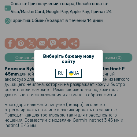
Оплата: При получении товара, Онлайн оплата:
Visa/MasterCard, Google Pay, Apple Pay, Приват24
Гарантия: Обмен/Возврат в течении 14 дней
Виберіть бажану мову
Описание
Характеристики
Отзывы (0)
сайту
Ремешок Nylon Loop для Garmin Instinct 3 / Instinct E
RU
UA
45mm
длиной 13 см — это удобный, лёгкий и прочный
аксессуар для повседневного ношения. Выполнен из мягкого
дышащего нейлона, который не раздражает кожу и быстро
сохнет, если намокнет. Ремешок идеально подходит для
длительного использования и активного образа жизни.
Благодаря надёжной липучке (велкро), его легко
отрегулировать по длине и зафиксировать на запястье.
Подходит как для тренировок, так и для повседневного
ношения. Совместим с моделями Garmin Instinct 3 45 мм и
Instinct E 45 мм.