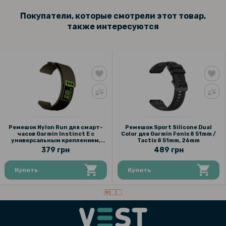
Покупатели, которые смотрели этот товар,
также интересуются
Ремешок Nylon Run для смарт-
Ремешок Sport Silicone Dual
часов Garmin Instinct E с
Color для Garmin Fenix 8 51mm /
универсальным креплением,
Tactix 8 51mm, 26mm​​
20mm
379 грн
489 грн
Купить
Купить