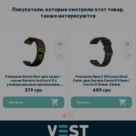
Покупатели, которые смотрели этот товар,
также интересуются
Ремешок Nylon Run для смарт-
Ремешок Sport Silicone Dual
часов Garmin Instinct E с
Color для Garmin Fenix 8 51mm /
универсальным креплением,
Tactix 8 51mm, 26mm​​
20mm
379 грн
489 грн
Купить
Купить