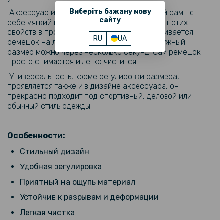
479 грн
Виберіть бажану мову
Аксессуар изготовлен из нейлона, который сам по
сайту
599 грн
себе мягкий и прочный на ощупь и не теряет этих
свойств в процессе эксплуатации. Защелкивается
Ремешок Silicone Army для Garmin Fenix Fenix 7X / 6X / 6X Pro /
RU
UA
ремешок на липучку. Отрегулировать под нужный
Tactix 7 / Quatix 7X 26mm
размер можно через несколько секунд. Сам ремешок
просто снимается и легко чистится.
118 грн
Универсальность, кроме регулировки размера,
139 грн
проявляется также и в дизайне аксессуара, он
прекрасно подходит под спортивный, деловой или
Противоударное защитное стекло SoftGlass Full Cover PMMA для
обычный стиль одежды.
Garmin Fenix 7, Black
95 грн
Особенности:
119 грн
Стильный дизайн
Защитное стекло HD Clear для смарт-часов Garmin Fenix 7
Удобная регулировка
Приятный на ощупь материал
263 грн
Устойчив к разрывам и деформации
329 грн
Легкая чистка
USB кабель зарядки для Garmin Forerunner 245 / 935 / 945 Fenix 5