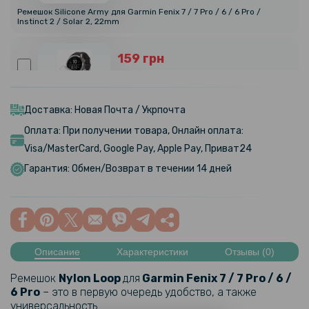
Ремешок Silicone Army для Garmin Fenix 7 / 7 Pro / 6 / 6 Pro /
Instinct 2 / Solar 2, 22mm
159 грн
199 грн
Противоударная гидрогелевая пленка Hydrogel Film для Garmin
Fenix 7 (3 шт), Transparent
Доставка: Новая Почта / Укрпочта
Оплата: При получении товара, Онлайн оплата:
159 грн
Visa/MasterCard, Google Pay, Apple Pay, Приват24
199 грн
Гарантия: Обмен/Возврат в течении 14 дней
Противоударная гидрогелевая пленка Hydrogel Film для Garmin
Fenix 7X (6 шт), Transparent
159 грн
199 грн
Описание
Характеристики
Отзывы (0)
Противоударная гидрогелевая пленка Hydrogel Film для Garmin
Ремешок
Nylon Loop​
для
Garmin Fenix 7 / 7 Pro / 6 /
Fenix 7S 42 mm (6 шт), Transparent
6 Pro​
– это в первую очередь удобство, а также
универсальность.