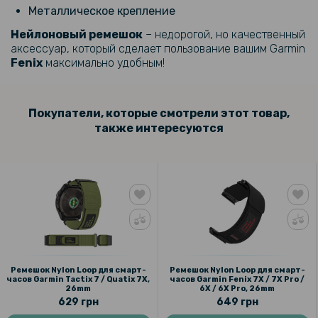
/ 5X / 6 / 6S Pro 1м
Металлическое крепление
Нейлоновый ремешок
– недорогой, но качественный
159 грн
аксессуар, который сделает пользование вашим Garmin
199 грн
Fenix
максимально удобным!
Противоударная гидрогелевая пленка Hydrogel Film для Garmin
Fenix 6 (6 шт), Transparent
Покупатели, которые смотрели этот товар,
также интересуются
Ремешок Nylon Loop для смарт-
Ремешок Nylon Loop для смарт-
часов Garmin Tactix 7 / Quatix 7X,
часов Garmin Fenix 7X / 7X Pro /
26mm
6X / 6X Pro, 26mm
629 грн
649 грн