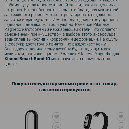
запястье долгие годы. Он очень хорошо подходит к вашему
любому луку как в повседневной жизни, так и на деловых
229 грн
встречах. Его особенность в том, что благодаря магнитной
застежке его размер можно отрегулировать под любое
Ремешок Silicone для Xiaomi Smart Band 10
запястье индивидуально. Именно благодаря этому процесс
одевания ремешка быстро и удобно. Ремешок Milanese
Magnetic изготовлен из нержавеющей стали, что является
183 грн
однозначным преимуществом в выборе этого аксессуара,
ведь сплав вынослив к коррозиям и деформации. На ощупь
229 грн
аксессуар достаточно приятен, не раздражает кожу.
Благодаря классическому дизайну будет подходить как
USB кабель-зарядка для Xiaomi Smart Band 10, Black
мужчинам, так и женщинам. Ремешок Milanese Magnetic для
Xiaomi Smart Band 10
можно купить в восьми разных
159 грн
цветах.
199 грн
Ремешок Sport Silicone для Xiaomi Smart Band 10
Покупатели, которые смотрели этот товар,
также интересуются
159 грн
199 грн
Ремешок Glacier Armor для смарт-часов Xiaomi Smart Band 10 с
металической застежкой