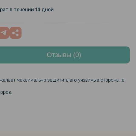
ащитным стеклом Protective
 Glass для Xiaomi Mi Band 8 Pro
199 грн
рат в течении 14 дней
244 грн
ilicone Magnetic для смарт-часов
rt Band 8 Pro
349 грн
Отзывы (0)
110 грн
силиконовый чехол для смарт
mi Mi Band 8 Pro
129 грн
 желает максимально защитить его уязвимые стороны, а
99 грн
стекло HD Clear для смарт-часов
Band 8 Pro
оров.
119 грн