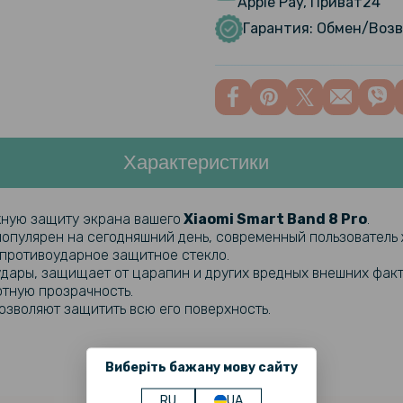
Apple Pay, Приват24
Чехол с з
Cover with
Гарантия: Обмен/Возв
Ремешок S
Xiaomi Sma
Характеристики
Защитный 
часов Xiao
ную защиту экрана вашего
Xiaomi Smart Band 8 Pro
.
ь популярен на сегодняшний день, современный пользователь
Защитное 
 противоударное защитное стекло.
Xiaomi Mi 
дары, защищает от царапин и других вредных внешних факт
ютную прозрачность.
озволяют защитить всю его поверхность.
Виберіть бажану мову сайту
RU
UA