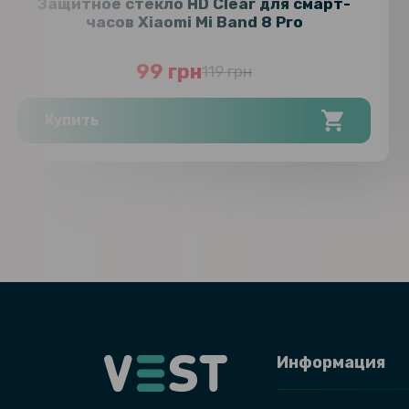
Защитное стекло HD Clear для смарт-
часов Xiaomi Mi Band 8 Pro
99 грн
119 грн
Купить
Информация