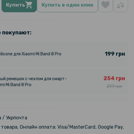
Купить
Купить в один клик
е покупают:
199 грн
licone для Xiaomi Mi Band 8 Pro
254 грн
ый ремешок с чехлом для смарт-
mi Mi Band 8 Pro
299 грн
 зарядное устройство USB для
159 грн
mi Mi Band 8 Pro / Mi Band 8 Active,
 / Укрпочта
товара, Онлайн оплата: Visa/MasterCard, Google Pay,
169 грн