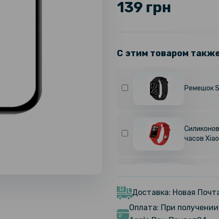
139 грн
С этим товаром такж
Ремешок Si
Силиконов
часов Xiao
Магнитное
часов Xiao
Black
Доставка: Новая Почта
Оплата: При получении 