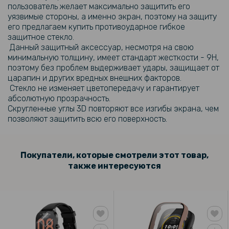
пользователь желает максимально защитить его
уязвимые стороны, а именно экран, поэтому на защиту
Противоударная гидрогелевая пленка Hydrogel Film для Amazfit
его предлагаем купить противоударное гибкое
Pop 3S (6 шт), Transparent
защитное стекло.
Данный защитный аксессуар, несмотря на свою
минимальную толщину, имеет стандарт жесткости - 9H,
219 грн
поэтому без проблем выдерживает удары, защищает от
царапин и других вредных внешних факторов.
Ремешок Silicone для смарт-часов Amazfit Bip 5 22mm
Стекло не изменяет цветопередачу и гарантирует
абсолютную прозрачность.
Скругленные углы 3D повторяют все изгибы экрана, чем
139 грн
позволяют защитить всю его поверхность.
Противоударное защитное стекло для Amazfit Pop 3R, Black
Покупатели, которые смотрели этот товар,
также интересуются