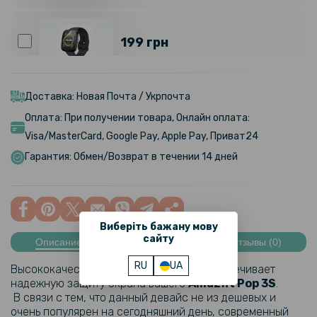
199 грн
Противоударная гидрогелевая пленка Hydrogel Film для Amazfit
Bip 5 (6 шт), Transparent
Доставка: Новая Почта / Укрпочта
Оплата: При получении товара, Онлайн оплата:
229 грн
Visa/MasterCard, Google Pay, Apple Pay, Приват24
Гарантия: Обмен/Возврат в течении 14 дней
Чехол с защитным стеклом Protective Cover with Glass для Amazfit
Bip 5
359 грн
Виберіть бажану мову
сайту
Описание
Характеристики
Отзывы (0)
Ремешок Silicone Magnetic для смарт-часов Amazfit Pop 3R / Pop
3S 22mm
RU
UA
Высококачественное гибкое стекло обеспечивает
надежную защиту экрана вашего
Amazfit Pop 3S
.
В связи с тем, что данный девайс не из дешевых и
199 грн
очень популярен на сегодняшний день, современный