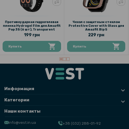
Противоударная гидрогелевая
Чехол с защитным стеклом
пленка Hydrogel Film для Amazfit
Protective Cover with Glass для
Pop 3S (6 шт), Transparent
Amazfit Bip 5
199 грн
229 грн
Купить
Купить
Информация
Категории
Наши контакты
info@vest.in.ua
+38 (032) 288-01-92