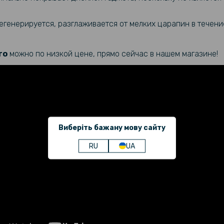
генерируется, разглаживается от мелких царапин в течение
ro​
можно по низкой цене, прямо сейчас в нашем магазине!
Виберіть бажану мову сайту
RU
UA