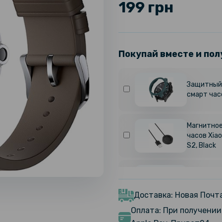
199 грн
Покупай вместе и пол
Защитный 
смарт час
Магнитное
часов Xiao
S2, Black
Зарядное 
кабелем) 
Pro / S3 / 
Доставка: Новая Почта
Оплата: При получении 