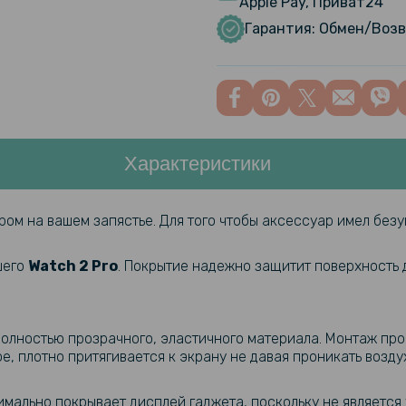
Apple Pay, Приват24
Магнитное
часов Xiao
Гарантия: Обмен/Возв
Гидрогелев
12, Матов
Характеристики
Гидрогелев
Xiaomi 13
ом на вашем запястье. Для того чтобы аксессуар имел без
Ремешок S
шего
Watch 2 Pro​
. Покрытие надежно защитит поверхность 
Watch 2 P
 полностью прозрачного, эластичного материала. Монтаж пр
Защитное с
, плотно притягивается к экрану не давая проникать воздух
Xiaomi Wat
мально покрывает дисплей гаджета, поскольку не является