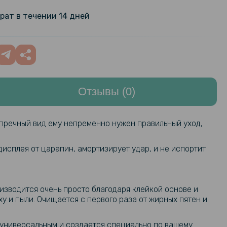
 зарядное устройство USB для
mi Watch 2, 1m
269 грн
рат в течении 14 дней
ая пленка iNobi Matte для Xiaomi
299 грн
ая
Отзывы (0)
ая пленка iNobi Privacy Matte для
399 грн
T Pro (Антишпион)
упречный вид ему непременно нужен правильный уход,
159 грн
ilicone для смарт-часов Xiaomi
дисплея от царапин, амортизирует удар, и не испортит
ro 22mm
199 грн
110 грн
оизводится очень просто благодаря клейкой основе и
текло SoftGlass Full Cover для
у и пыли. Очищается с первого раза от жирных пятен и
ch 2 Pro, Black
129 грн
 универсальным и создается специально по вашему