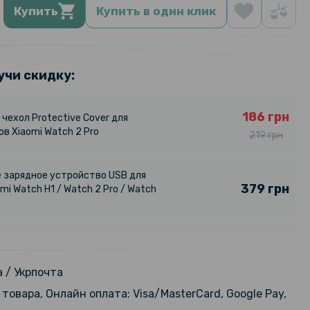
Купить
Купить в один клик
учи скидку:
186 грн
чехол Protective Cover для
ов Xiaomi Watch 2 Pro
219 грн
 зарядное устройство USB для
379 грн
mi Watch H1 / Watch 2 Pro / Watch
устройство (док-станция с
339 грн
для смарт-часов Xiaomi Watch 2
399 грн
S2 5V 1A, Black
 / Укрпочта
товара, Онлайн оплата: Visa/MasterCard, Google Pay,
229 грн