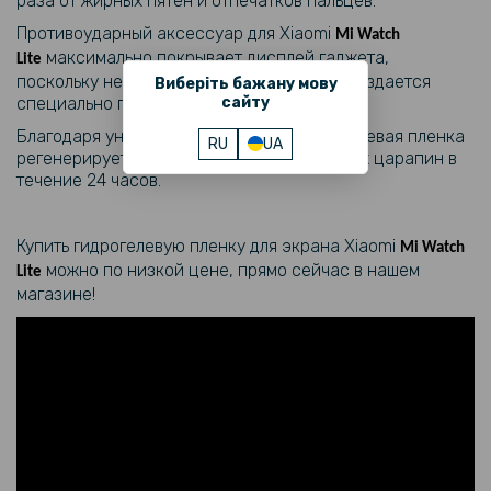
раза от жирных пятен и отпечатков пальцев.
Противоударный аксессуар для Xiaomi
Mi Watch
максимально покрывает дисплей гаджета,
Lite
поскольку не является универсальным и создается
Виберіть бажану мову
сайту
специально по вашему заказу!
Благодаря уникальному свойству гидрогелевая пленка
RU
UA
регенерируется, разглаживается от мелких царапин в
течение 24 часов.
Купить гидрогелевую пленку для экрана Xiaomi
Mi Watch
можно по низкой цене, прямо сейчас в нашем
Lite
магазине!