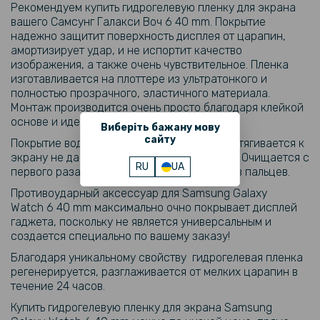
Рекомендуем купить гидрогелевую пленку для экрана
вашего Cамсунг Галакси Воч 6 40 mm. Покрытие
надежно защитит поверхность дисплея от царапин,
амортизирует удар, и не испортит качество
изображения, а также очень чувствительное. Пленка
изготавливается на плоттере из ультратонкого и
полностью прозрачного, эластичного материала.
Монтаж производится очень просто благодаря клейкой
основе и идеальной гибкости пленки.
Виберіть бажану мову
сайту
Покрытие водонепроницаемое, плотно притягивается к
экрану не давая проникать воздуху и пыли. Очищается с
RU
UA
первого раза от жирных пятен и отпечатков пальцев.
Противоударный аксессуар для
Samsung Galaxy
Watch
6 40 mm максимально очно покрывает дисплей
гаджета, поскольку не является универсальным и
создается специально по вашему заказу!
Благодаря уникальному свойству гидрогелевая пленка
регенерируется, разглаживается от мелких царапин в
течение 24 часов.
Купить гидрогелевую пленку для экрана
Samsung