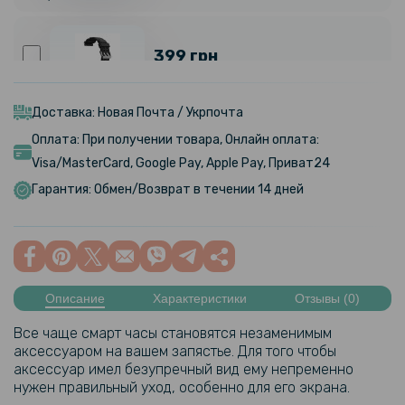
399 грн
Ремешок SIKAI Soft TPU для Samsung Galaxy Watch FE 40mm /
Watch 7 / 6 / 5, 20mm
Доставка: Новая Почта / Укрпочта
Оплата: При получении товара, Онлайн оплата:
169 грн
Visa/MasterCard, Google Pay, Apple Pay, Приват24
199 грн
Гарантия: Обмен/Возврат в течении 14 дней
Защитный чехол со стеклом с камешками для Samsung Galaxy
Watch 6 40mm
119 грн
149 грн
Описание
Характеристики
Отзывы (0)
Защитное стекло HD Clear для смарт-часов Samsung Galaxy
Все чаще смарт часы становятся незаменимым
Watch8 40mm с рамкой для поклейки
аксессуаром на вашем запястье. Для того чтобы
аксессуар имел безупречный вид ему непременно
нужен правильный уход, особенно для его экрана.