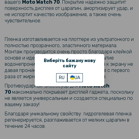
вашего
Moto Watch 70
. Покрытие надежно защитит
Ремешок Silicone для смартчасов Motorola Moto Watch 70, 20mm
поверхность дисплея от царапин, амортизирует удар, и
не испортит качество изображения, а также очень
чувствительное.
Пленка изготавливается на плоттере из ультратонкого и
полностью прозрачного, эластичного материала.
Монтаж производится очень просто благодаря клейкой
основе и идеальной гибкости пленки. Покрытие
Виберіть бажану мову
водонепроницаемое, плотно притягивается к экрану не
сайту
давая проникать воздуху и пыли. Очищается с первого
раза от жирных пятен и отпечатков пальцев.
RU
UA
Противоударный аксессуар для
Moto Watch
70
максимально покрывает дисплей гаджета, поскольку
не является универсальным и создается специально по
вашему заказу!
Благодаря уникальному свойству гидрогелевая пленка
регенерируется, разглаживается от мелких царапин в
течение 24 часов.