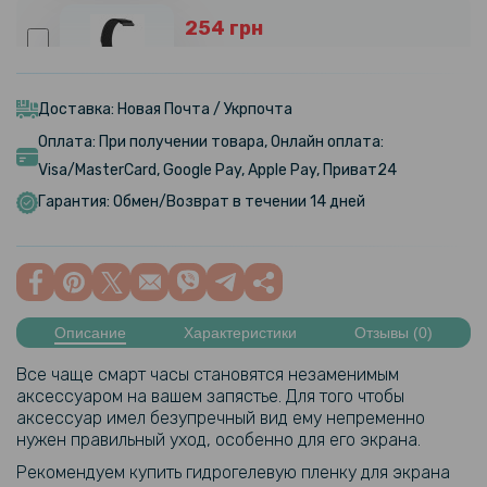
254 грн
299 грн
Ремешок Milanese Magnetic для смартчасов Motorola Moto Watch
70, 20mm
Доставка: Новая Почта / Укрпочта
Оплата: При получении товара, Онлайн оплата:
254 грн
Visa/MasterCard, Google Pay, Apple Pay, Приват24
299 грн
Гарантия: Обмен/Возврат в течении 14 дней
Ремешок Milanese Magnetic для смартчасов Motorola Moto Watch
40, 18mm
249 грн
Описание
Характеристики
Отзывы (0)
USB кабель-зарядка для Motorola Moto Watch 40 / 70 / 120 / Fit,
Все чаще смарт часы становятся незаменимым
Black
аксессуаром на вашем запястье. Для того чтобы
аксессуар имел безупречный вид ему непременно
161 грн
нужен правильный уход, особенно для его экрана.
189 грн
Рекомендуем купить гидрогелевую пленку для экрана