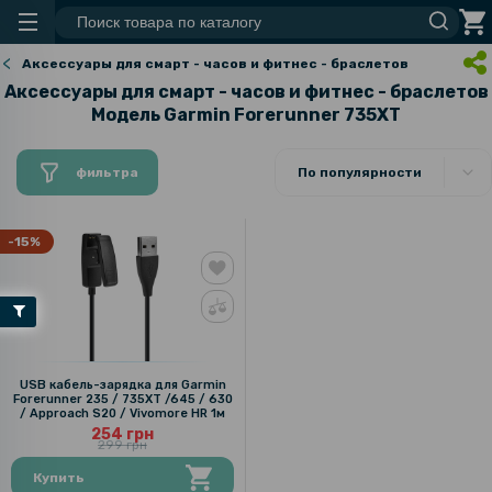
Аксессуары для смарт - часов и фитнес - браслетов
Аксессуары для смарт - часов и фитнес - браслетов
Модель Garmin Forerunner 735XT
фильтра
По популярности
-15%
USB кабель-зарядка для Garmin
Forerunner 235 / 735XT /645 / 630
/ Approach S20 / Vivomore HR 1м
254 грн
299 грн
Купить