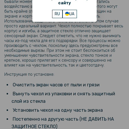
бывали моменты, когда часы падали или подвергались
сайту
воздействию внешних факторов. Последствия этого могут
Ремешок Silicone Magnetic для смарт-часов Xiaomi Smart Band 9
быть крайне отрицательными – от царапин и трещин на
Pro
RU
UA
экране и корпусе или вообще его неисправность.
Использование защитного чехла со стеклом в этом случае
просто идеальный вариант. Чехол полностью покрывает весь
корпус и изгибы, а защитное стекло отлично защищает
199 грн
сенсорный экран. Следует отметить, что не нужно вынимать
часы из-под чехла для его подзарядки. Все процессы можно
производить с чехлом, поскольку здесь предусмотрены все
Противоударная гидрогелевая пленка Hydrogel Film для Oneplus 10
Pro, Transparent
необходимые вырезы. При этом не стоит беспокоиться об
уменьшении чувствительности экрана, стекло тонкое и
крепкое, хорошо прилегает к сенсору и совершенно не
влияет как на чувствительность, так и цветоотдачу.
199 грн
Инструкция по установке:
Ремешок Textile Elastic для Xiaomi Smart Band 8 / Smart Band 9
Очистить экран часов от пыли и грязи
Вынуть чехол из упаковки и снять защитный
199 грн
слой из стекла
Установить чехол на одну часть экрана
Противоударная гидрогелевая пленка Hydrogel Film для Xiaomi Mi
Band 9 Pro (6 шт), Transparent
Постепенно на другую часть (НЕ ДАВИТЬ НА
ЗАЩИТНОЕ СТЕКЛО)