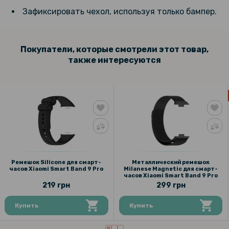
Зафиксировать чехол, используя только бампер.
499 грн
Ремешок Glacier Armor для смарт-часов Xiaomi Smart Band 9 Pro с
металической застежкой
Покупатели, которые смотрели этот товар,
также интересуются
143 грн
179 грн
Противоударное защитное стекло SoftGlass Full Cover PMMA для
Xiaomi Smart Band 9 Pro, Black
Ремешок Silicone для смарт-
Металлический ремешок
часов Xiaomi Smart Band 9 Pro
Milanese Magnetic для смарт-
часов Xiaomi Smart Band 9 Pro
219 грн
299 грн
Купить
Купить