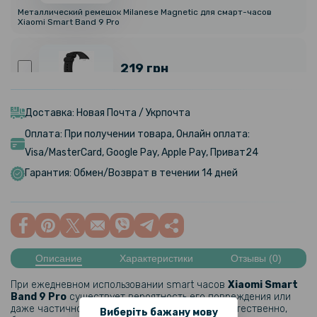
Металлический ремешок Milanese Magnetic для смарт-часов
Xiaomi Smart Band 9 Pro
219 грн
Ремешок Silicone для смарт-часов Xiaomi Smart Band 9 Pro
Доставка: Новая Почта / Укрпочта
Оплата: При получении товара, Онлайн оплата:
229 грн
Visa/MasterCard, Google Pay, Apple Pay, Приват24
Гарантия: Обмен/Возврат в течении 14 дней
Ремешок Textile Elastic для Xiaomi Smart Band 9 Pro
219 грн
Описание
Характеристики
Отзывы (0)
Ремешок Silicone для смарт-часов Xiaomi Smart Band 9 Pro
При ежедневном использовании smart часов
Xiaomi Smart
Band 9 Pro
существует вероятность его повреждения или
429 грн
даже частичной потери привлекательности. Естественно,
Виберіть бажану мову