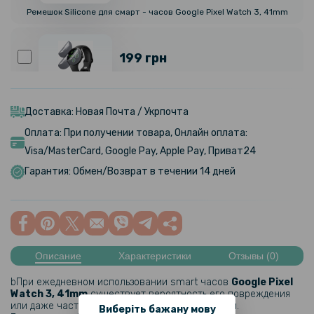
Ремешок Silicone для смарт - часов Google Pixel Watch 3, 41mm
199 грн
Противоударная гидрогелевая пленка Hydrogel Film для Google
Pixel Watch 3 41mm, Transparent
Доставка: Новая Почта / Укрпочта
Оплата: При получении товара, Онлайн оплата:
305 грн
Visa/MasterCard, Google Pay, Apple Pay, Приват24
359 грн
Гарантия: Обмен/Возврат в течении 14 дней
Металлический ремешок Milanese Magnetic для смарт-часов
Google Pixel Watch 3, 41mm
331 грн
389 грн
Описание
Характеристики
Отзывы (0)
Ремешок Textile Elastic для Google Pixel Watch 3, 41mm
bПри ежедневном использовании smart часов
Google Pixel
Watch 3, 41mm​
существует вероятность его повреждения
169 грн
или даже частичной потери привлекательности.
Виберіть бажану мову