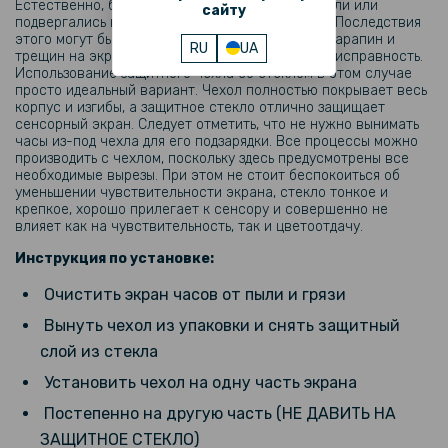
Естественно, бывали моменты, когда часы падали или
сайту
199 грн
подвергались воздействию внешних факторов. Последствия
этого могут быть крайне отрицательными – от царапин и
Защитный чехол с камешками для Samsung Galaxy Watch 7 40mm
RU
UA
трещин на экране и корпусе или вообще его неисправность.
Использование защитного чехла со стеклом в этом случае
просто идеальный вариант. Чехол полностью покрывает весь
99 грн
корпус и изгибы, а защитное стекло отлично защищает
сенсорный экран. Следует отметить, что не нужно вынимать
119 грн
часы из-под чехла для его подзарядки. Все процессы можно
производить с чехлом, поскольку здесь предусмотрены все
Противоударное защитное стекло SoftGlass Full Cover PMMA для
Google Pixel Watch 3 41mm / Pixel Watch 4 41mm, Black
необходимые вырезы. При этом не стоит беспокоиться об
уменьшении чувствительности экрана, стекло тонкое и
крепкое, хорошо прилегает к сенсору и совершенно не
127 грн
влияет как на чувствительность, так и цветоотдачу.
159 грн
Инструкция по установке:
Переходник на универсальный ремешок Google Pixel Wаtch / Watch
Очистить экран часов от пыли и грязи
2 20 / 27mm, 2шт
Вынуть чехол из упаковки и снять защитный
слой из стекла
Установить чехол на одну часть экрана
Постепенно на другую часть (НЕ ДАВИТЬ НА
ЗАЩИТНОЕ СТЕКЛО)