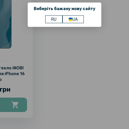
Виберіть бажану мову сайту
RU
UA
екло iNOBI
ля iPhone 16
o
грн