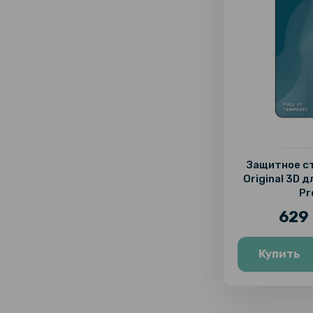
Защитное ст
Original 3D д
Pr
629 
Купить