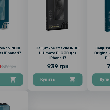
екло iNOBI
Защитное стекло iNOBI
Защитно
ля iPhone 17
Ultimate DLC 3D для
Original
iPhone 17
Pl
н
939 грн
7
629 грн
Купить
Купи